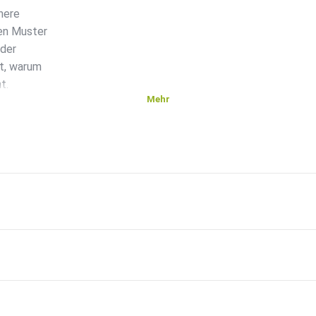
nere
en Muster
 der
t, warum
t.
Mehr