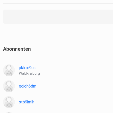
Abonnenten
pklein9us
Waldkraiburg
ggjoh6dm
stb9imlh