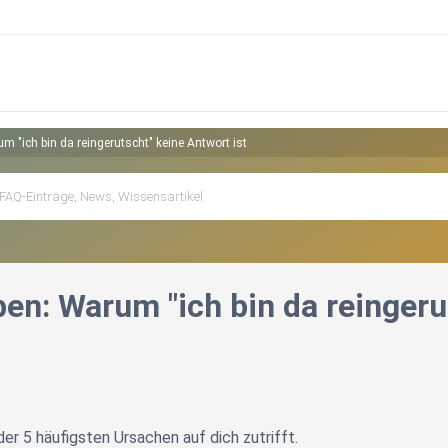
m "ich bin da reingerutscht" keine Antwort ist
en: Warum "ich bin da reingeru
er 5 häufigsten Ursachen auf dich zutrifft.