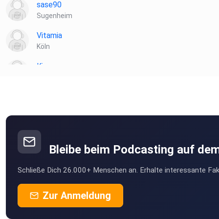
sase90
Sugenheim
Vitamia
Köln
Kiannn
Wien
Toke
münchweiler
podipath
Weil der Stadt
Bleibe beim Podcasting auf de
Birgit471
Schließe Dich 26.000+ Menschen an. Erhalte interessante Fak
Nettihoert
Zur Anmeldung