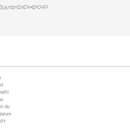
0
0
0
0
0
0
h
at
weißt
as
um du
 Warum
lft