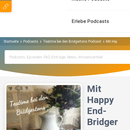
Erlebe Podcasts
Startseite
Podcasts
Teatime bei den Bridgertons Podcast
Mit Happy End-B
Mit
Happy
End-
Bridger