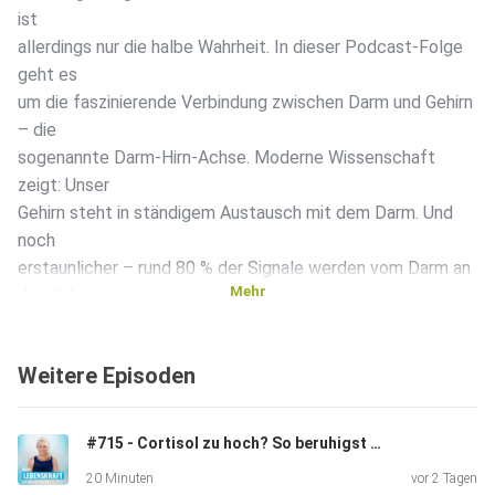
ist
allerdings nur die halbe Wahrheit. In dieser Podcast-Folge
geht es
um die faszinierende Verbindung zwischen Darm und Gehirn
– die
sogenannte Darm-Hirn-Achse. Moderne Wissenschaft
zeigt: Unser
Gehirn steht in ständigem Austausch mit dem Darm. Und
noch
erstaunlicher – rund 80 % der Signale werden vom Darm an
Mehr
das Gehirn
gesendet, nur 20% umgekehrt. Im Umkehrschluss bedeutet
das: Unsere
Weitere Episoden
Ernährung hat einen direkten Einfluss auf unsere Stimmung,
Energie
und mentale Stärke. Ob wir uns antriebslos, müde oder
#715 - Cortisol zu hoch? So beruhigst Du Dein Nervensystem in nur 5 Minuten
emotional
20 Minuten
vor 2 Tagen
unausgeglichen fühlen, hängt nicht nur „vom Kopf“ ab,