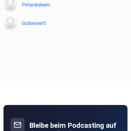
Peterdraheim
Bewegung Schreibe
mir an office@gesundmitplan.de und Du erhältst ein
kostenfreies
Gutbesser5
Beratungsgespräch. Ich freue mich auf Dich.
#onlinebuchen Hier
kannst Du direkt einen kostenfreien Termin buchen ->
https://calendly.com/kerstinhardt/infocall #Buchtipps
Ballaststoffreiche Ernährung für Anfänger, Studenten,
Berufstätige
& Faule - https://amzn.to/4te4BPG Mein Ballaststoff-
Masterplan:
Viele kleine Sattmacher statt Diät: Gesund und schlank
ganz ohne
Verzicht - https://amzn.to/4tie3BJ #KerstinHardtPodcast
#mehrLebenskraft #PodcastKerstinHardt #explore
#healthyfitandconfident #Darmgesundheit #Mikrobiom
#DarmHirnAchse
Bleibe beim Podcasting auf