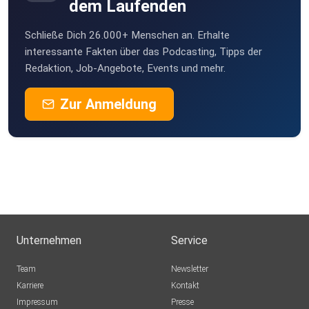
#Depressionen #mentaleGesundheit Du findest meine
dem Laufenden
Podcasts auf
allen gängigen Podcast-Plattformen. Apple Podcast:
Schließe Dich 26.000+ Menschen an. Erhalte
https://apple.co/31q6E7I Spotify: https://spoti.fi/33bj5o5
interessante Fakten über das Podcasting, Tipps der
Redaktion, Job-Angebote, Events und mehr.
YouTube:
https://www.youtube.com/@KerstinHardt/playlists
Zur Anmeldung
Unternehmen
Service
Team
Newsletter
Karriere
Kontakt
Impressum
Presse