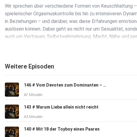
Wir sprechen über verschiedene Formen von Keuschhaltung –
spielerischer Orgasmuskontrolle bis hin zu intensiveren Dyna
in Beziehungen – und darüber, was diese Erfahrungen emotion
auslösen können. Dabei geht es nicht nur um Sexualität, sond
auch um Vertrauen, Selbstwahrnehmung, Macht, Nähe und per
Grenzen.
Weitere Episoden
Außerdem diskutieren wir die Unterschiede zwischen gesunde
Hingabe und problematischer Abhängigkeit, warum Kommunik
dabei entscheidend ist und weshalb solche Dynamiken nur
146 # Vom Devoten zum Dominanten – Wie sich Markus' Sexualität komplett verändert hat
funktionieren, wenn sie freiwillig und reflektiert gelebt werden
42 Minuten
143 # Warum Liebe allein nicht reicht
Eine ehrliche und reflektierte Folge über Lust, Kontrolle und d
43 Minuten
Frage, warum Menschen manchmal gerade im Verzicht besond
fühlen.
140 # Mit 18 der Toyboy eines Paares