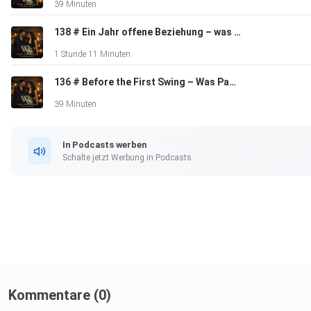
39 Minuten
138 # Ein Jahr offene Beziehung – was hat sich verändert? Interview mit Juliana und Clive von "AuswärtsEssen"
1 Stunde 11 Minuten
136 # Before the First Swing – Was Paare vorher wirklich besprechen sollten
39 Minuten
In Podcasts werben
Schalte jetzt Werbung in Podcasts.
Kommentare (0)