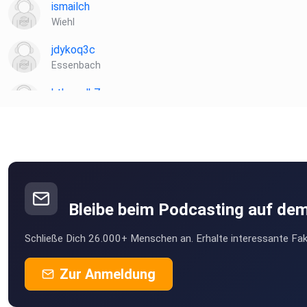
ismailch
Wiehl
jdykoq3c
Essenbach
htbcwdk7
Wismar
Flassi87
Schwerte
Andreas1774
Ingolstadt
Bleibe beim Podcasting auf de
DeMorrigan
Schließe Dich 26.000+ Menschen an. Erhalte interessante Fak
Harthausen
Jimmy1307
Zur Anmeldung
Schaufling