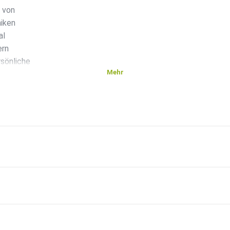
 von
miken
al
ern
sönliche
Mehr
r
ation
.
ie
ers viel