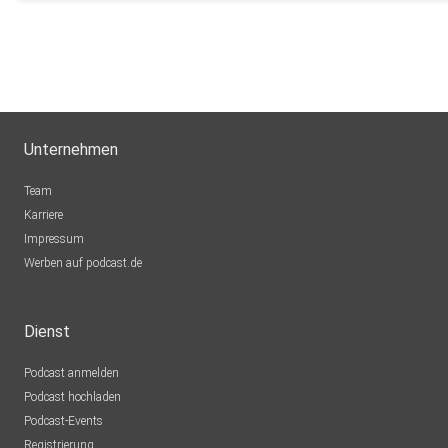
jens.kjelstrup
Unternehmen
Team
Karriere
Impressum
Werben auf podcast.de
Dienst
Podcast anmelden
Podcast hochladen
Podcast-Events
Registrierung