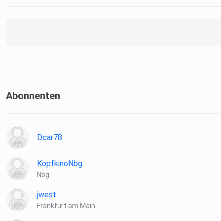
Abonnenten
Dcar78
KopfkinoNbg
Nbg
jwest
Frankfurt am Main