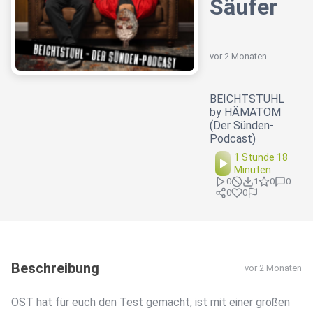
Säufer
vor 2 Monaten
BEICHTSTUHL
by HÄMATOM
(Der Sünden-
Podcast)
1 Stunde 18
Minuten
0
1
0
0
0
0
Beschreibung
vor 2 Monaten
OST hat für euch den Test gemacht, ist mit einer großen