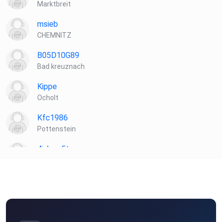
Marktbreit
msieb
CHEMNITZ
B05D10G89
Bad kreuznach
Kippe
Ocholt
Kfc1986
Pottenstein
4jskmx5t
neunkirchen