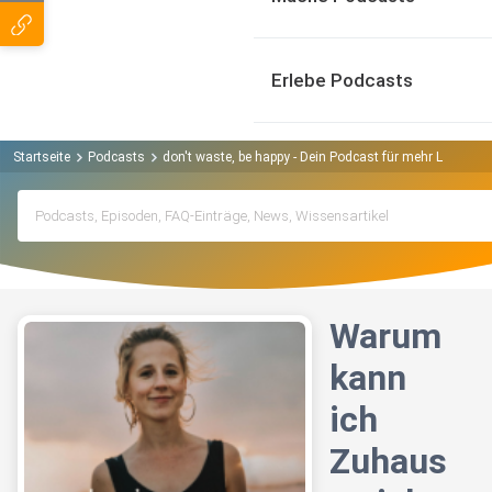
Erlebe Podcasts
Startseite
Podcasts
don't waste, be happy - Dein Podcast für mehr Leichtig
Warum
kann
ich
Zuhaus