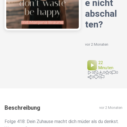
e nicht
abschal
ten?
vor 2 Monaten
22
Minuten
0
0
0
0
0
0
Beschreibung
vor 2 Monaten
Folge 418: Dein Zuhause macht dich müder als du denkst.