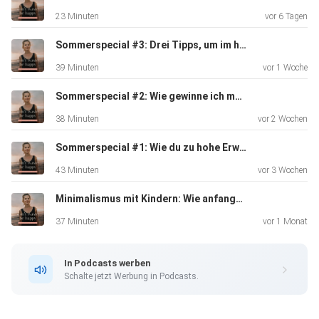
nur für kurze Zeit. ____ Bekomme persönliche kostenlose
23 Minuten
vor 6 Tagen
Sprachnachrichten von mir! Jetzt eintragen und für 0€
herunterladen: http://www.dontwastebehappy.de
Sommerspecial #3: Drei Tipps, um im hier und jetzt zu leben
39 Minuten
vor 1 Woche
Sommerspecial #2: Wie gewinne ich mehr Zeit für mich - trotz Smartphone & Dauererreichbarkeit?
38 Minuten
vor 2 Wochen
Sommerspecial #1: Wie du zu hohe Erwartungen an dich loslassen kannst:
43 Minuten
vor 3 Wochen
Minimalismus mit Kindern: Wie anfangen, dranbleiben und die best practice Methoden!
37 Minuten
vor 1 Monat
In Podcasts werben
Schalte jetzt Werbung in Podcasts.