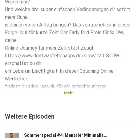
Warum nur?
Und welche drei super einfachen Veränderungen dir sofort
mehr Ruhe
in deinen vollen Alltag bringen? Das verrate ich dir in dieser
Folge! Nur für kurze Zeit: Der Early Bird Preis für SLOW,
deine
Online-Journey für mehr Zeit statt Zeug!
https://www.dontwastebehappy.de/slow/ Mit SLOW
erschaffst du dir
ein Leben in Leichtigkeit. In dieser Coaching Online-
Mediathek
findest du alles, was du für ein entschleunigtes,
Mehr
nachhaltiges und
minimalistisches Leben brauchst, um Schritt für Schritt
dein Leben
Weitere Episoden
zu vereinfachen. Jetzt das Early Bird Special sichern
https://www.dontwastebehappy.de/slow/ Achtung: Der
Early Bird gilt
Sommerspecial #4: Mentaler Minimalismus: Wie du weniger im Kopf hast