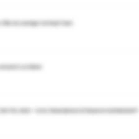
 Wie du weniger im Kopf hast
nd jetzt zu leben
eit für mich - trotz Smartphone & Dauererreichbarkeit?