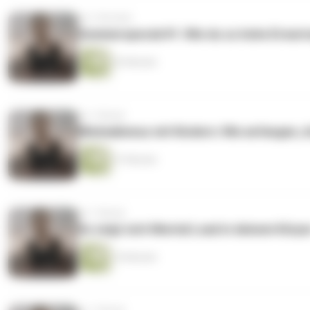
vor 3 Wochen
Sommerspecial #1: Wie du zu hohe Erwartu
43 Minuten
vor 1 Monat
Minimalismus mit Kindern: Wie anfangen, 
37 Minuten
vor 1 Monat
So zeigt sich Mental Load in deinem Körp
10 Minuten