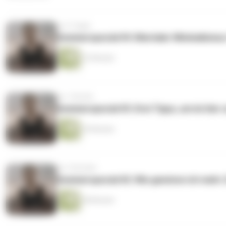
vor 5 Tagen
Sommerspecial #4: Mentaler Minimalismus:
23 Minuten
vor 1 Woche
Sommerspecial #3: Drei Tipps, um im hier u
39 Minuten
vor 2 Wochen
Sommerspecial #2: Wie gewinne ich mehr Z
38 Minuten