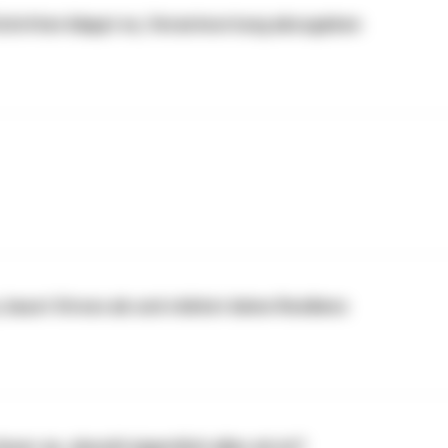
 Schritten klappt es, Verantwortung abzugeben
, baust Stress ab und stärkst deine Resilienz
er an, obwohl eigentlich alles ok ist?