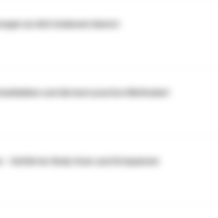
ngen an dich loslassen kannst:
dranbleiben und die best practice Methoden!
er - Geführter Body Scan zum Entspannen