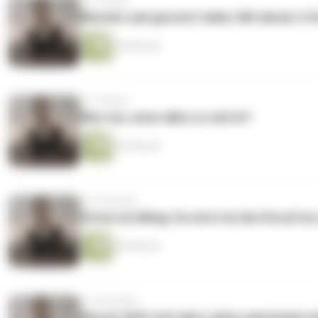
vor 1 Monat
Mental Load gerecht teilen: Mit diesen 4
34 Minuten
vor 1 Monat
Was tun, wenn alles zu viel ist?
24 Minuten
vor 2 Monaten
Stress im Alltag: So wirst du den Druck los
45 Minuten
vor 2 Monaten
Warum fühlt sich dein Leben manchmal schw