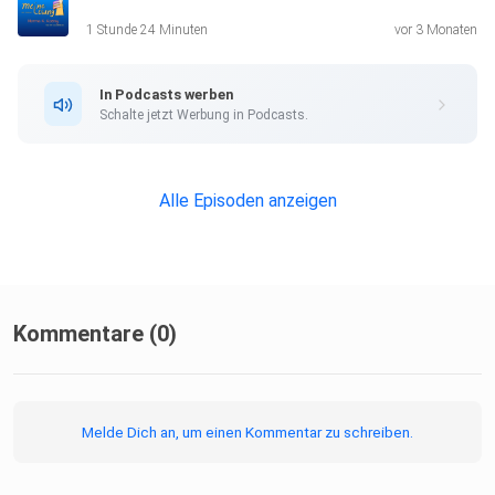
1 Stunde 24 Minuten
vor 3 Monaten
www.facebook.de/autorin.yngra.wieland
In Podcasts werben
Schalte jetzt Werbung in Podcasts.
www.blog.wieland-autorin.de
Alle Episoden anzeigen
www.instagram.com/yngra.wieland
Kommentare (0)
Jetzt reinhören.
Melde Dich an, um einen Kommentar zu schreiben.
---