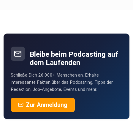
Rahmen einer Lesung vor. Ein paar Fragen zum Autor und
seinem
Buch dürfen natürlich nicht fehlen. Der Podcast kommt in
einem
wöchentlichen Rhythmus und bietet ein riesiges Portfolio
an
Autoren bzw. Buch-Lesungen.
Bleibe beim Podcasting auf
dem Laufenden
Du kannst diesen Podcast auch kostenlos mit der App
deiner Wahl
Schließe Dich 26.000+ Menschen an. Erhalte
abonnieren. Sobald es eine neue Folge gibt, wird diese zum
interessante Fakten über das Podcasting, Tipps der
Redaktion, Job-Angebote, Events und mehr.
anhören bereitgestellt. Alle Einzelheiten und Informationen
unter
Zur Anmeldung
https://meinelesung.de.
Bist du AutorIn oder Autor und möchtest dein Buch in