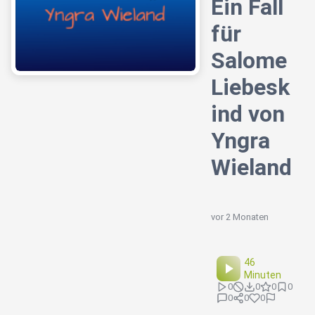
Ein Fall
für
Salome
Liebesk
ind von
Yngra
Wieland
vor 2 Monaten
46
Minuten
0
0
0
0
0
0
0