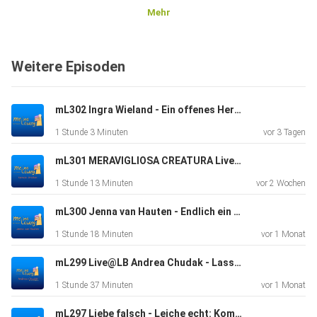
Mehr
Über die Autorin
Weitere Episoden
Yngra Wieland schreibt Krimi, historische Romane,
mL302 Ingra Wieland - Ein offenes Herz und die Liebe auf vier Pfoten
Sachbuch im
1 Stunde 3 Minuten
vor 3 Tagen
Bereich Psychologie und zeitgenössische Belletristik.
mL301 MERAVIGLIOSA CREATURA Live@LeseBühne
1 Stunde 13 Minuten
vor 2 Wochen
mL300 Jenna van Hauten - Endlich ein Job, der zu mir passt
1 Stunde 18 Minuten
vor 1 Monat
SocialMedia & Website
mL299 Live@LB Andrea Chudak - Lassen Sie mich durch, ich muss hier singen!
1 Stunde 37 Minuten
vor 1 Monat
www.wieland-autorin.de
mL297 Liebe falsch - Leiche echt: Kommissar Curd Falck von Norma Koenig, Live@LeseBühne