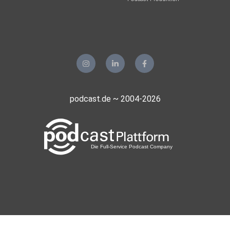
Dir gefällt dieser Podcast? Dann empfehle ihn weiter und
lass
eine kleine Bewertung in den entsprechenden Portalen da,
wie zum
Beispiel Apple Podcasts (iTunes) oder Podcast.de.
Herzlichen Dank.
podcast.de ~ 2004-2026
SocialMedia:
website: https://meinelesung.de