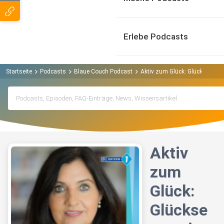
Erlebe Podcasts
Startseite
Podcasts
Blaue Couch Podcast
Aktiv zum Glück: Glücksexpert
Aktiv
zum
Glück:
Glückse