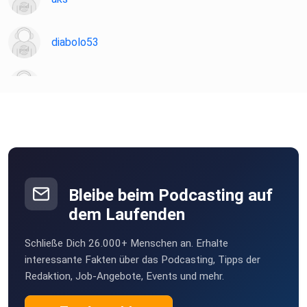
diabolo53
Martin81
Sternenelfin
22JoM06
Obernburg am Main
Bleibe beim Podcasting auf
dem Laufenden
sts
Schließe Dich 26.000+ Menschen an. Erhalte
klamakev
interessante Fakten über das Podcasting, Tipps der
Redaktion, Job-Angebote, Events und mehr.
schmie69