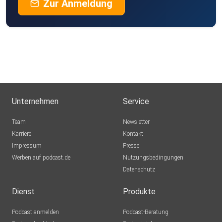
Zur Anmeldung
ntdeckr
steffenroeder
dieSuesse
Unternehmen
Service
One
Team
Newsletter
Karriere
Kontakt
Impressum
Presse
andreasamadeus
Werben auf podcast.de
Nutzungsbedingungen
Datenschutz
oceanno
Dienst
Produkte
Podcast anmelden
Podcast-Beratung
blumig61