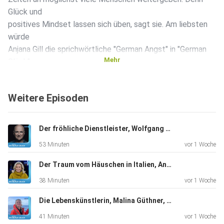
Glück und
positives Mindset lassen sich üben, sagt sie. Am liebsten
würde
Anjana Gill die sprichwörtliche "German Angst" in "German
Mehr
Glück"
verwandeln. Was wir alle jeden Tag dafür tun können,
erklärt Anjana
Weitere Episoden
Gill bei Dominique Knoll.
Der fröhliche Dienstleister, Wolfgang Krebs, Kabarettist, "Ich bin dankbar für alles, was ich habe".
53 Minuten
vor 1 Woche
Der Traum vom Häuschen in Italien, Andrea L'Arronge, Schauspielerin, "Das Erste, was ich morgens sehe, ist der Zitronenbaum."
38 Minuten
vor 1 Woche
Die Lebenskünstlerin, Malina Güthner, Wal-Tour-Guide und mehr, "Ich hatte auf jeden Fall total viel Angst"
41 Minuten
vor 1 Woche