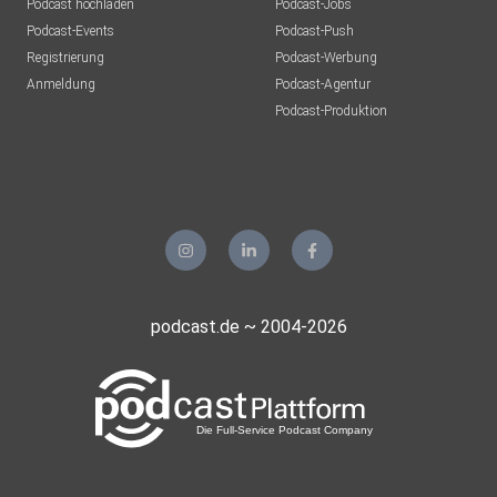
Podcast hochladen
Podcast-Jobs
Podcast-Events
Podcast-Push
puschl2209
Registrierung
Podcast-Werbung
Anmeldung
Podcast-Agentur
Podcast-Produktion
anemone
capramontes
Lilaeye
Leipzig
podcast.de ~ 2004-2026
Bedeking
sipo
neujahr13