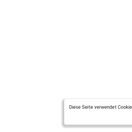
Montabaur
sonymaster
Riedstadt
Axolotll
München
JennyMiller
München
Petra26
München
Tina1111
Schnakenbek
Diese Seite verwendet Cookies
ayncnakk
ChrisH1985