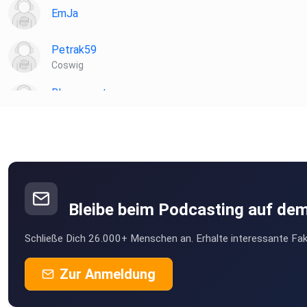
EmJa
Petrak59
Coswig
Blaccurrant
Augsburg
Bleibe beim Podcasting auf de
Schließe Dich 26.000+ Menschen an. Erhalte interessante Fak
Zur Anmeldung