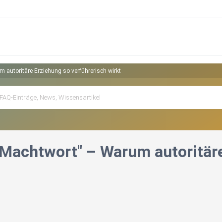
m autoritäre Erziehung so verführerisch wirkt
n Machtwort" – Warum autoritär