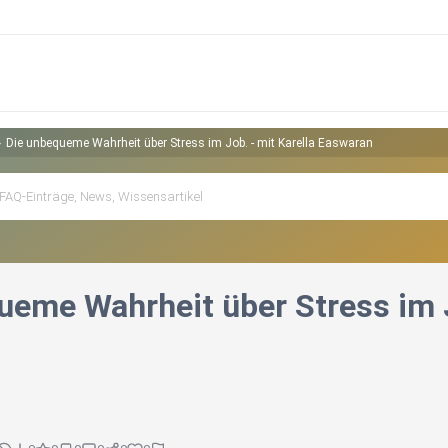
Die unbequeme Wahrheit über Stress im Job. - mit Karella Easwaran
ueme Wahrheit über Stress im J