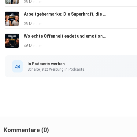
38 Minuten
Arbeitgebermarke: Die Superkraft, die dein Unternehmen nicht sieht | Sarah Brauns (heart job)
38 Minuten
Wo echte Offenheit endet und emotionale Unprofessionalität beginnt | Oliver Hoffmann
46 Minuten
In Podcasts werben
Schalte jetzt Werbung in Podcasts.
Kommentare (0)