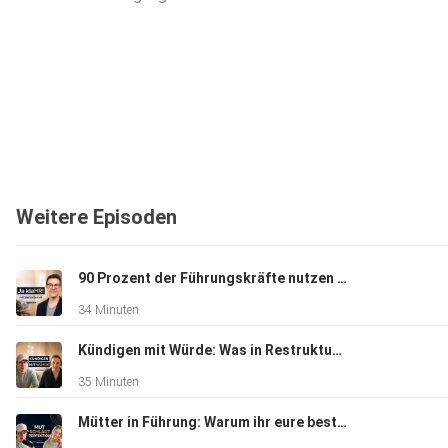
Weitere Episoden
90 Prozent der Führungskräfte nutzen KI, nur die Hälfte setzt um | Christoph Schönfelder
34 Minuten
Kündigen mit Würde: Was in Restrukturierungen wirklich zählt | Manuela Kallinowsky
35 Minuten
Mütter in Führung: Warum ihr eure besten Talente verliert | Melissa Sündram (Mom Goes Business)