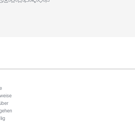
0
0
0
0
0
0
e
kweise
 über
 gehen
lig