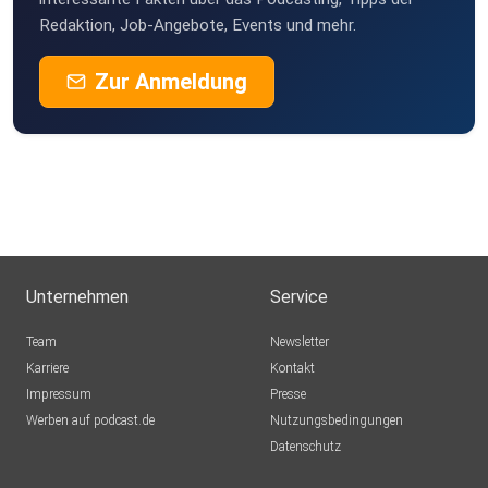
Redaktion, Job-Angebote, Events und mehr.
ynnoric
Zur Anmeldung
hamburg
Maribannic
Hamburg
chokoretoko
KHertel
Unternehmen
Service
christina.pasquazzo
Team
Newsletter
Karriere
Kontakt
Impressum
mirkolina
Presse
Werben auf podcast.de
Andechs
Nutzungsbedingungen
Datenschutz
RomanPanchak