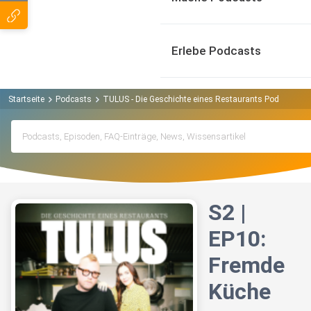
Erlebe Podcasts
Startseite
Podcasts
TULUS - Die Geschichte eines Restaurants Podcast
S
S2 |
EP10:
Fremde
Küche