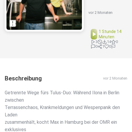
vor 2 Monaten
1 Stunde 14
Minuten
3
14
0
0
1
0
Beschreibung
vor 2 Monaten
Getrennte Wege fürs Tulus-Duo: Während Ilona in Berlin
zwischen
Terrassenchaos, Krankmeldungen und Wespenpanik den
Laden
zusammenhält, kocht Max in Hamburg bei der OMR ein
exklusives