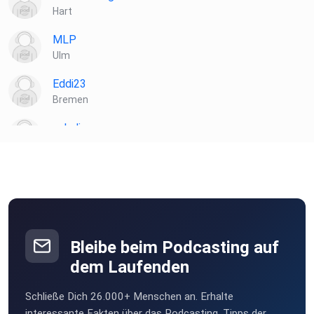
Hart
MLP
Ulm
Eddi23
Bremen
salydi
München
Iglo
Rostock
iuq0h6yo
Heidelberg
Bleibe beim Podcasting auf
Freital
dem Laufenden
Freital
Schließe Dich 26.000+ Menschen an. Erhalte
hseaektl
interessante Fakten über das Podcasting, Tipps der