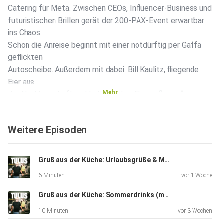
Catering für Meta. Zwischen CEOs, Influencer-Business und
futuristischen Brillen gerät der 200-PAX-Event erwartbar
ins Chaos.
Schon die Anreise beginnt mit einer notdürftig per Gaffa
geflickten
Autoscheibe. Außerdem mit dabei: Bill Kaulitz, fliegende
Eier aus
Mehr
der Nachbarschaft und Lob von der „Ehrenpflaume“
persönlich. * Du
möchtest mehr über unsere Werbepartner erfahren? Hier
Weitere Episoden
findest du
alle Infos & Rabatte: https://linktr.ee/TulusPodcast Du
möchtest Werbung in diesem Podcast schalten? Dann
Gruß aus der Küche: Urlaubsgrüße & Menü-Preview aus Spanien
erfahre hier mehr
6 Minuten
vor 1 Woche
über die Werbemöglichkeiten bei Seven.One Audio:
https://www.seven.one/portfolio/sevenone-audio
Gruß aus der Küche: Sommerdrinks (mit Felix Fuchs)
10 Minuten
vor 3 Wochen