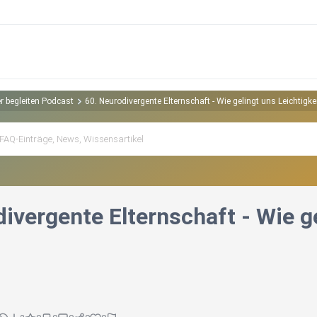
er begleiten Podcast
60. Neurodivergente Elternschaft - Wie gelingt uns Leichtigkei
ivergente Elternschaft - Wie ge