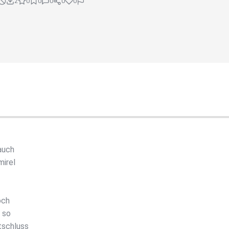
2
0
0
0
0
0
auch
mirel
och
 so
tschluss