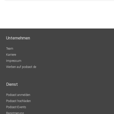
prdzc0q8
0mlbqfty
Bamberg
pm5prtad
Unternehmen
Waltrop
Team
Flogge
Karriere
Impressum
cfcohcmw
Werben auf podcast.de
Brandenburg
Annaisa
Dienst
Meckenheim
Podcast anmelden
neivi
Podcast hochladen
Deutschland
Podcast-Events
SandraMe
Registrierung