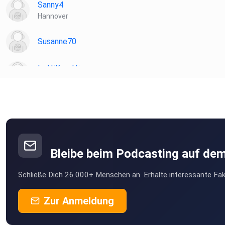
Sanny4
Hannover
Susanne70
LottiKarotti
Hamburg
Rogosch
Limeshain
Gaertnerin05
Königshain-Wiederau
Bleibe beim Podcasting auf de
Yvonn13
Schließe Dich 26.000+ Menschen an. Erhalte interessante Fak
Berlin
sthorwarth
Zur Anmeldung
Sondershausen