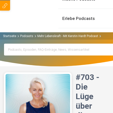
Erlebe Podcasts
Startseite
Podcasts
Mehr Lebenskraft - Mit Kerstin Hardt Podcast
#703 - 
#703 -
Die
Lüge
über