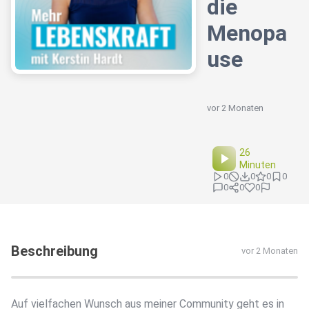
die
Menopa
use
vor 2 Monaten
26
Minuten
0
0
0
0
0
0
0
Beschreibung
vor 2 Monaten
Auf vielfachen Wunsch aus meiner Community geht es in