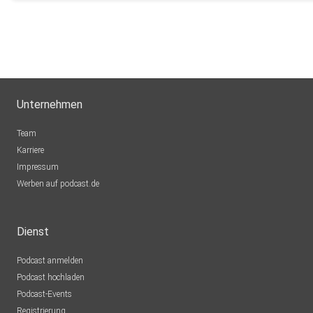
Verteidigung zugesagt hat, will die Regierung nun verstärkt
drberti
R_M: Bisch
private Geldgeber für Investitionen in ukrainische
Rüstungsbetriebe gewinnen.(13) So sollen kürzlich in einem
Telefongespräch erstmals Banken, Fonds und weitere Akteur
Finanzsektors anwesend gewesen sein. (14)
Unternehmen
...https://apolut.net/schroder-als-vermittler-europas-letzte
Team
Karriere
Impressum
Hosted on Acast. See acast.com/privacy for more informatio
Werben auf podcast.de
Dienst
Podcast anmelden
Podcast hochladen
Podcast-Events
Registrierung