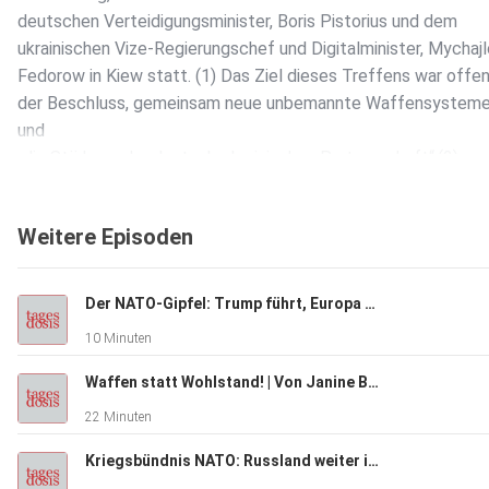
deutschen Verteidigungsminister, Boris Pistorius und dem
ukrainischen Vize-Regierungschef und Digitalminister, Mychajl
Fedorow in Kiew statt. (1) Das Ziel dieses Treffens war offe
der Beschluss, gemeinsam neue unbemannte Waffensysteme
und
„die Stärkung der deutsch-ukrainischen Partnerschaft“.(2)
Laut Tagesschau.de erklärte Pistorius, dass eine Entwicklung
Weitere Episoden
„modernster unbemannter Systeme in allen Reichweiten, ger
auch im Bereich Deep Strike […] die Sicherheit beider Länder
[stärken werde].“(3)
Der NATO-Gipfel: Trump führt, Europa folgt | Von Rainer Rupp
10 Minuten
Deep Strike
Waffen statt Wohlstand! | Von Janine Beicht
22 Minuten
Mit dem Begriff Deep Strike werden Waffensysteme benannt
Angriffsziele mit sehr hoher Präzision aus sehr weiter Entfer
Kriegsbündnis NATO: Russland weiter im Visier | Von Tilo Gräser
erreichen können. Diese Waffensysteme bestehen aus