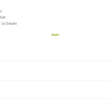
o
nbar
 zu bauen
Mehr
ade
, die
nung