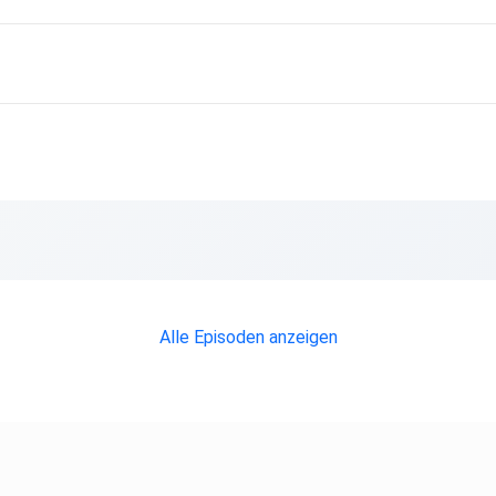
 und
ffe
e
Alle Episoden anzeigen
d
ationen