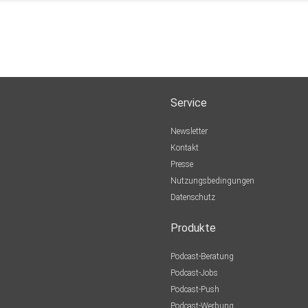
e des
Service
-chance-von-claudia-topper/
Newsletter
Kontakt
Presse
n.
Nutzungsbedingungen
Datenschutz
Produkte
Podcast-Beratung
Podcast-Jobs
Podcast-Push
Podcast-Werbung