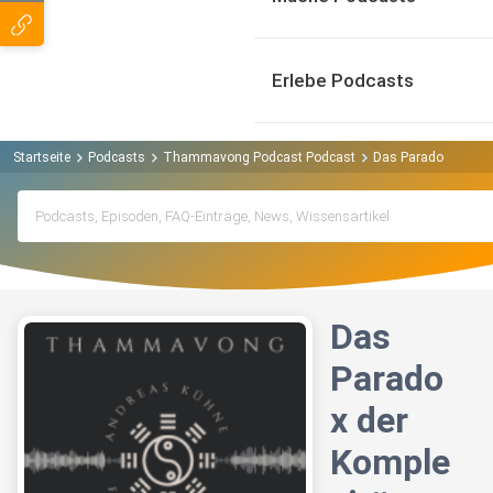
Erlebe Podcasts
Startseite
Podcasts
Thammavong Podcast Podcast
Das Paradox der Ko
Das
Parado
x der
Komple