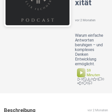
xität
vor 2 Monaten
Warum einfache
Antworten
beruhigen – und
komplexes
Denken
Entwicklung
ermöglicht.
59
Minuten
0
0
0
0
0
0
Beschreibung
vor 2 Monaten