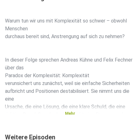
Warum tun wir uns mit Komplexität so schwer – obwohl
Menschen
durchaus bereit sind, Anstrengung auf sich zu nehmen?
In dieser Folge sprechen Andreas Kühne und Felix Fechner
über das
Paradox der Komplexität: Komplexität
verunsichert uns zunächst, weil sie einfache Sicherheiten
aufbricht und Positionen destabilisiert. Sie nimmt uns die
eine
Ursache, die eine Lösung, die eine klare Schuld, die eine
Mehr
richtige Regel. Gerade deshalb wirkt sie oft unangenehm.
Weitere Episoden
Doch genau darin liegt auch ihre Kraft.