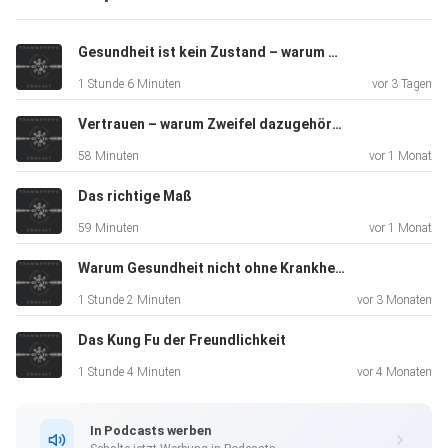
Gesundheit ist kein Zustand – warum wir trotz richtiger Lebensweise krank werden können
Denn wenn ein Problem nicht nur aus einer Ursache
1 Stunde 6 Minuten
vor 3 Tagen
entsteht,
sondern aus einem Geflecht von Bedingungen, dann gibt es
Vertrauen – warum Zweifel dazugehören
auch
58 Minuten
vor 1 Monat
mehrere Wege, Bewegung in die Situation zu bringen.
Gesundheit,
Das richtige Maß
Beziehung, Ernährung, Training, Lebensweise, emotionale
59 Minuten
vor 1 Monat
Dynamik
und Verantwortung erscheinen dann nicht mehr als
Warum Gesundheit nicht ohne Krankheit funktioniert.
getrennte
1 Stunde 2 Minuten
vor 3 Monaten
Bereiche, sondern als miteinander verbundene Bedingungen
Das Kung Fu der Freundlichkeit
eines
lebendigen Prozesses.
1 Stunde 4 Minuten
vor 4 Monaten
In Podcasts werben
Die Folge zeigt, warum einfache Antworten zwar beruhigen,