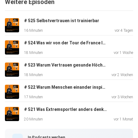
Weitere Episoden
# 525 Selbstvertrauen ist trainierbar
16 Minuten
vor 4 Tagen
# 524 Was wir von der Tour de France lernen können
18 Minuten
vor 1 Woche
# 523 Warum Vertrauen gesunde Höchstleistung ermöglicht
18 Minuten
vor 2 Wochen
# 522 Warum Menschen einander inspirieren
17 Minuten
vor 3 Wochen
# 521 Was Extremsportler anders denken
20 Minuten
vor 1 Monat
In Podcasts werben