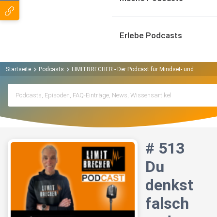
Erlebe Podcasts
Startseite
Podcasts
LIMITBRECHER - Der Podcast für Mindset- und mental
# 513
Du
denkst
falsch