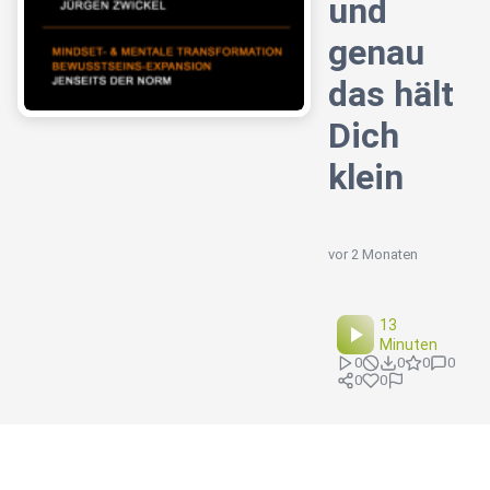
und
genau
das hält
Dich
klein
vor 2 Monaten
13
Minuten
0
0
0
0
0
0