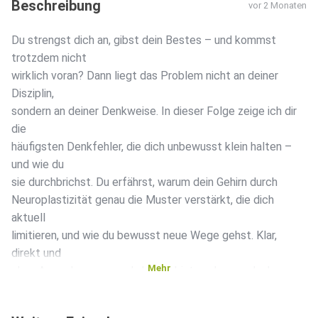
Beschreibung
vor 2 Monaten
Du strengst dich an, gibst dein Bestes – und kommst
trotzdem nicht
wirklich voran? Dann liegt das Problem nicht an deiner
Disziplin,
sondern an deiner Denkweise. In dieser Folge zeige ich dir
die
häufigsten Denkfehler, die dich unbewusst klein halten –
und wie du
sie durchbrichst. Du erfährst, warum dein Gehirn durch
Neuroplastizität genau die Muster verstärkt, die dich
aktuell
limitieren, und wie du bewusst neue Wege gehst. Klar,
direkt und
Mehr
ohne Ausreden – wenn du bereit bist, anders zu denken,
wird sich
alles verändern.