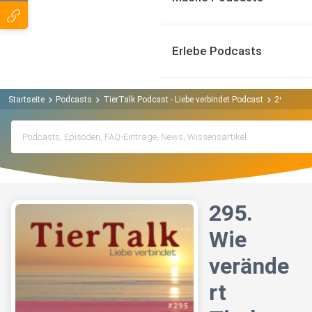
Erlebe Podcasts
Startseite
Podcasts
TierTalk Podcast - Liebe verbindet Podcast
295. Wie 
295.
Wie
verände
rt