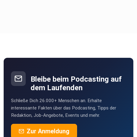
Bleibe beim Podcasting auf
dem Laufenden
Schließe Dich 26.000+ Menschen an. Erhalte
interessante Fakten über das Podcasting, Tipps der
Redaktion, Job-Angebote, Events und mehr.
Zur Anmeldung