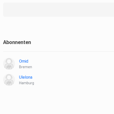
Vernetze dich mit Luisa auf LinkedIn
Folge Linnar auf LinkedIn
Abonnenten
Omid
Bremen
Ulelona
Hamburg