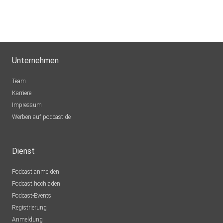
Unternehmen
Team
Karriere
Impressum
Werben auf podcast.de
Dienst
Podcast anmelden
Podcast hochladen
Podcast-Events
Registrierung
Anmeldung