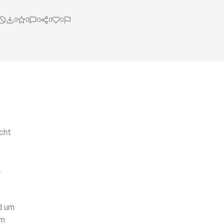
0
0
0
0
0
icht
.
nd um
um