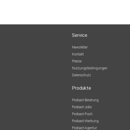
Service
Newsletter
Kontakt
Presse
Nutzungsbedingungen
Datenschutz
Produkte
Podcast-Beratung
Podcast-Jobs
Podcast-Push
Podcast-Werbung
Podcast-Agentur