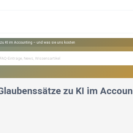
 zu KI im Accounting – und was sie uns kosten
 Glaubenssätze zu KI im Accoun