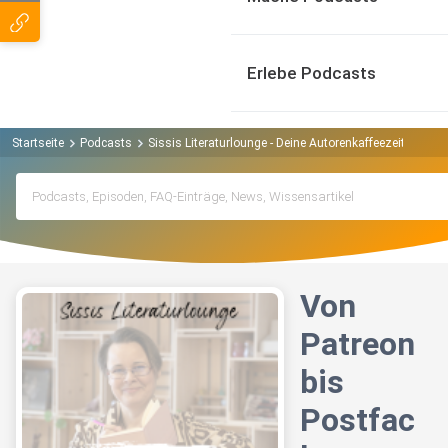
Erlebe Podcasts
Startseite
Podcasts
Sissis Literaturlounge - Deine Autorenkaffeezeit Podcas
Von
Patreon
bis
Postfac