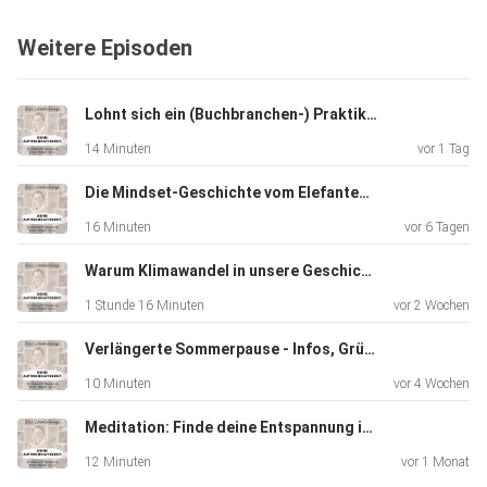
und lass dich an meinen Erfahrungen und meinem Fazit
Weitere Episoden
teilhaben.
Lohnt sich ein (Buchbranchen-) Praktikum in der Lounge?
In "Lounge Einblick" lade ich dich dazu ein, Fragen zu
14 Minuten
vor 1 Tag
stellen,
die ich beantworte oder zeige Einblicke in mein Autoren-
Die Mindset-Geschichte vom Elefanten (aus meinem neuen Buch)
oder
16 Minuten
vor 6 Tagen
Loungeleben.
Warum Klimawandel in unsere Geschichten gehört
1 Stunde 16 Minuten
vor 2 Wochen
Was dich in "Sissis Literaturlounge - Deine
Autorenkaffeezeit"
Verlängerte Sommerpause - Infos, Gründe und Gedanken
erwartet:
10 Minuten
vor 4 Wochen
• Lounge-Lehre: Fundiertes Wissen zu Handwerk,
Meditation: Finde deine Entspannung im Getreidefeld
Veröffentlichung
und Marketing.
12 Minuten
vor 1 Monat
• Lounge-Kraft: Affirmationen und Autor:innen-Mindset, um