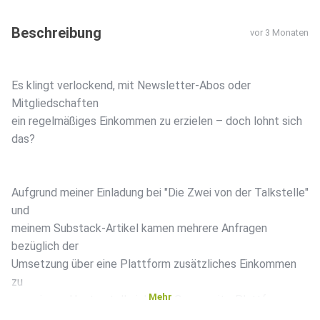
Beschreibung
vor 3 Monaten
Es klingt verlockend, mit Newsletter-Abos oder
Mitgliedschaften
ein regelmäßiges Einkommen zu erzielen – doch lohnt sich
das?
Aufgrund meiner Einladung bei "Die Zwei von der Talkstelle"
und
meinem Substack-Artikel kamen mehrere Anfragen
bezüglich der
Umsetzung über eine Plattform zusätzliches Einkommen
zu
Mehr
generieren. Heute stelle ich drei Community-Plattformen
gegenüber