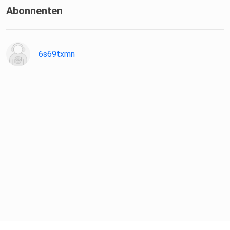
torinnenlounge⁠
Abonnenten
6s69txmn