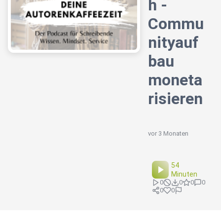
h -
Commu
nityauf
bau
moneta
risieren
vor 3 Monaten
54
Minuten
0
0
0
0
0
0