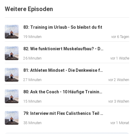
Weitere Episoden
Hier kannst du deinen individuellen Kalorienbedarf
kostenlos
berechnen:https://allroundathletics.de/kalorienrechner/
83: Training im Urlaub - So bleibst du fit
19 Minuten
vor 6 Tagen
Und hier kannst du dich zu meinen kostenlosen
82: Wie funktioniert Muskelaufbau? - Die wichtigsten Prinzipien einfach erklärt
Community-Workouts
26 Minuten
vor 1 Woche
anmelden:https://allroundathletics.de/kostenloser-
trainingsplan/
81: Athleten Mindset - Die Denkweise für deinen Trainingserfolg
27 Minuten
vor 2 Wochen
80: Ask the Coach - 10 Häufige Trainings- und Ernährungsfragen
15 Minuten
vor 3 Wochen
79: Interview mit Flex Calisthenics Teil 2 - Wie lange man wirklich für neue Skills braucht
35 Minuten
vor 1 Monat