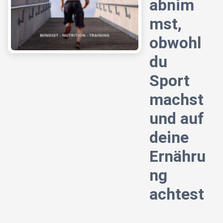
abnim
mst,
obwohl
du
Sport
machst
und auf
deine
Ernähru
ng
achtest