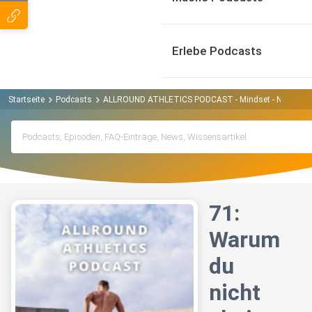
Erlebe Podcasts
Startseite
Podcasts
ALLROUND ATHLETICS PODCAST - Mindset - Nutrition -
71:
Warum
du
nicht