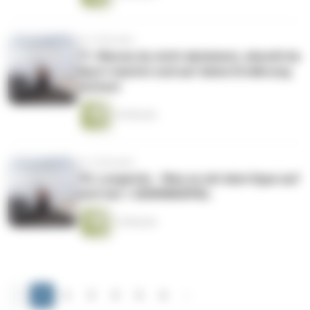
vor 3 Monaten
71: Warum du nicht abnimmst, obwohl du
Sport machst und auf deine Ernährung
achtest
16 Minuten
vor 3 Monaten
70: Longevity - Was es mit dem Hype auf
sich hat + GEWINNSPIEL
14 Minuten
‹
1
2
3
4
5
6
›