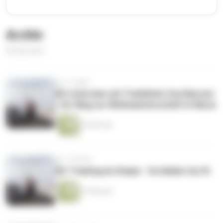
Archiv
85 Episoden
vor 3 Tagen
84: Interview mit Triathletin Zoe Barossi
- Ihr Weg zur Weltmeisterschaft in Nizza
42 Minuten
vor 1 Woche
83: Training im Urlaub - So bleibst du fit
19 Minuten