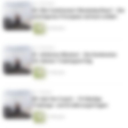
vor 2 Wochen
82: Wie funktioniert Muskelaufbau? - Die
wichtigsten Prinzipien einfach erklärt
26 Minuten
vor 3 Wochen
81: Athleten Mindset - Die Denkweise
für deinen Trainingserfolg
27 Minuten
vor 1 Monat
80: Ask the Coach - 10 Häufige
Trainings- und Ernährungsfragen
15 Minuten