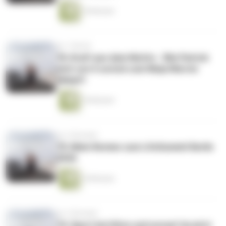
18 Minuten
vor 1 Monat
76: Kraft aus dem Nichts - Wie Patrick
sich von 0 zurück zum Ninja Warrior
kämpft
18 Minuten
vor 2 Monaten
75: Mein Review zum LifeSummit Berlin
2026
18 Minuten
vor 2 Monaten
74: Sport bei Hitze und worauf du jetzt