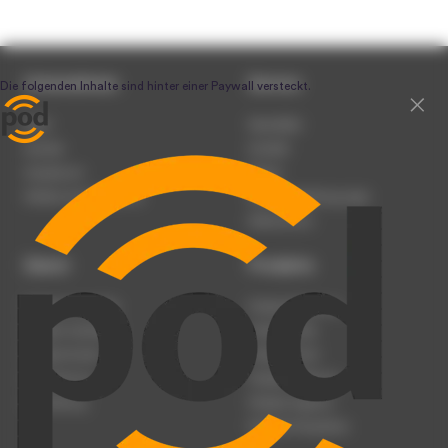
Unternehmen
Service
Team
Newsletter
Karriere
Kontakt
Impressum
Presse
Werben auf podcast.de
Nutzungsbedingungen
Datenschutz
Dienst
Produkte
Podcast anmelden
Podcast-Beratung
Podcast hochladen
Podcast-Jobs
Podcast-Events
Podcast-Push
Registrierung
Podcast-Werbung
Anmeldung
Podcast-Agentur
Podcast-Produktion