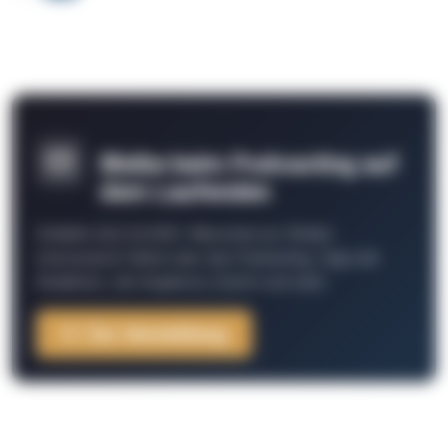
Bleibe beim Podcasting auf
dem Laufenden
Schließe Dich 26.000+ Menschen an. Erhalte
interessante Fakten über das Podcasting, Tipps der
Redaktion, Job-Angebote, Events und mehr.
Zur Anmeldung