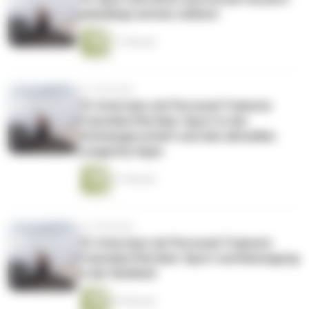
unbedingt achten solltest
17 Minuten
vor 2 Monaten
73: Interview mit Personal Trainerin
Franziska Piel über Sport in der
Schwangerschaft und den aktuellen
Longevity Hype
31 Minuten
vor 2 Monaten
72: Interview mit Personal Trainerin
Franziska Piel über Sport und Bewegung
in der Kindheit
26 Minuten