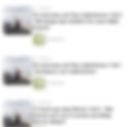
vor 1 Monat
79: Interview mit Flex Calisthenics Teil 2
- Wie lange man wirklich für neue Skills
braucht
35 Minuten
vor 1 Monat
78: Interview mit Flex Calisthenics Teil 1
- Die Basics von Calisthenics
27 Minuten
vor 1 Monat
77: Kraft aus dem Nichts Teil 2 - Wie
Patrick sich von 0 zurück zum Ninja
Warrior kämpft