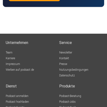
Sigi83
Hamburg
dejavu2012
Winterthur
MLindaK
Euskirchen
Unternehmen
Service
Lausch776
Team
Newsletter
Dortmund
Karriere
Kontakt
Impressum
Epple
Presse
Werben auf podcast.de
Berlin
Nutzungsbedingungen
Datenschutz
Mecht
Sinzig
Dienst
Produkte
Podcast anmelden
Podcast-Beratung
mirkolindner
Podcast hochladen
Podcast-Jobs