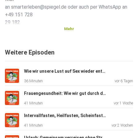
an smarterleben@spiegel.de oder auch per WhatsApp an
+49 151 728
29 182.
Mehr
Mehr Infos:
Weitere Episoden
Buch: Anleitung zum Klarträumen
Wie wir unsere Lust auf Sex wieder entdecken können (mit Stephanie Kossow)
36 Minuten
vor 6 Tagen
Homepage: unibe.ch
Frauengesundheit: Wie wir gut durch die Wechseljahre kommen (Mit Katrin Schaudig)
41 Minuten
vor 1 Woche
Smarter leben:
Intervallfasten, Heilfasten, Scheinfasten: Welche Methode passt zu mir? (Mit Andreas Michalsen)
41 Minuten
vor 2 Wochen
So hängen gesunde Ernährung und guter Schlaf zusammen
Urlaub: Gemeinsam verreisen ohne Stress (Mit Jochen Schliemann)