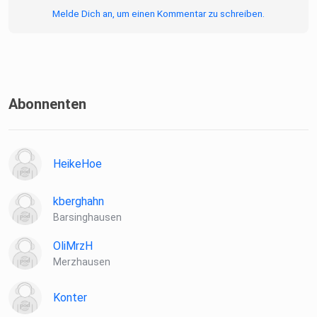
spiegel.de/abonnieren
Melde Dich an, um einen Kommentar zu schreiben.
finden Sie das passende Angebot.
Alle SPIEGEL Podcasts finden Sie hier.
Abonnenten
Den SPIEGEL-WhatsApp-Kanal finden Sie hier.
HeikeHoe
Hier geht es zu unserem SPIEGEL Shop.
kberghahn
Barsinghausen
Alle Newsletter vom SPIEGEL finden Sie hier.
OliMrzH
Merzhausen
Hier geht es zur SPIEGEL Akademie.
Konter