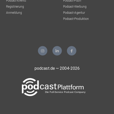
Podcast-Events
Podcast-Push
UrsulaMaria
Registrierung
Podcast-Werbung
Bonn
Anmeldung
Podcast-Agentur
Tento
Podcast-Produktion
Aachen
Guido72
Erkelenz
Mohoerer
Hamburg
podcast.de ~ 2004-2026
zvtrm77b
realmblv3
Sportsfreund66
Gladbeck