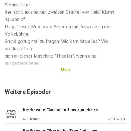
Seminar und
der nicht-existenten zweiten Staffel von Heidi Klums
"Queen of
Drags" zeigt Meo seine Arbeiten mittlerweile an der
Volksbühne.
Grund genug mal zu fragen: Wie kam das alles? Wie
produziert es
sich an dieser Maschine "Theater", wenn eine
ausgesprochene
Mehr
Drag-Sensibility vorliegt?
Weitere Episoden
Zur Archiv-Website mit Fotos und Videos und anderen
Fundstücken:
https://etablissement.site/black/
Re-Release: "Ausschnitt bis zum Herzen" mit Cora Frost
47 Minuten
vor 1 Woche
Re-Release: "Boa in der Tram" mit Jens Dobler