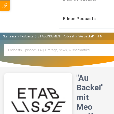
Erlebe Podcasts
Startseite
Podcasts
ETABLISSEMENT Podcast
"Au Backe!" mit Meo Wulf
"Au
Backe!"
mit
Meo