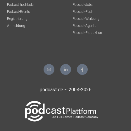
Podcast hochladen
Podcast-Jobs
Du findest mich auch in Social Media
Podcast-Events
Podcast-Push
Registrierung
Podcast-Werbung
Anmeldung
Podcast-Agentur
LinkedIn: https://de.linkedin.com/in/johannes-gronover
Podcast-Produktion
Instagram: https://www.instagram.com/johannesgronover/
Facebook: https://www.facebook.com/JohannesGronover/
podcast.de ~ 2004-2026