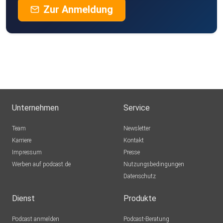
Zur Anmeldung
Potenzial in deinem Unternehmen steckt! Entdecke, wie du
durch
unsere Prozessoptimierung und effektive
Mitarbeiterführung
erheblich Zeit für dich gewinnen und gleichzeitig deine
Ergebnisse optimieren kannst!
Unternehmen
Service
Team
Newsletter
Karriere
Kontakt
Buche dir dein kostenloses Erstgespräch unter:
Impressum
Presse
https://johannesgronover.de/
Werben auf podcast.de
Nutzungsbedingungen
Datenschutz
Dienst
Produkte
Podcast anmelden
Podcast-Beratung