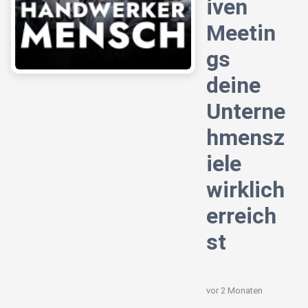
iven
Meetin
gs
deine
Unterne
hmensz
iele
wirklich
erreich
st
vor 2 Monaten