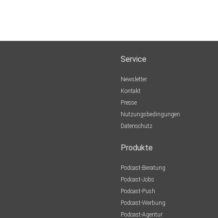
Service
Newsletter
Kontakt
Presse
Nutzungsbedingungen
Datenschutz
Produkte
Podcast-Beratung
Podcast-Jobs
Podcast-Push
Podcast-Werbung
Podcast-Agentur