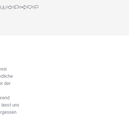
0
0
0
0
0
essi
edliche
er der
hrend
lässt uns
ergessen.