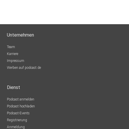
Unternehmen
Team
Karriere
Impressum
Werben auf podcast.de
Dienst
Podcast anmelden
Podcast hochladen
Podcast-Events
Registrierung
Anmeldung