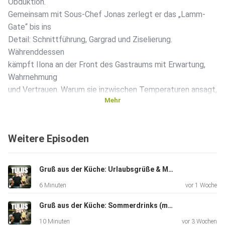
Obduktion.
Gemeinsam mit Sous-Chef Jonas zerlegt er das „Lamm-
Gate“ bis ins
Detail: Schnittführung, Gargrad und Ziselierung.
Währenddessen
kämpft Ilona an der Front des Gastraums mit Erwartung,
Wahrnehmung
und Vertrauen. Warum sie inzwischen Temperaturen ansagt,
Mehr
was ein
„versenkter Lauch“ beim Gast auslöst und wieso selbst ein
Käsewagen
Weitere Episoden
plötzlich zum Streitfall wird - das alles hört ihr in dieser
Folge!
* Du möchtest mehr über unsere Werbepartner erfahren?
Gruß aus der Küche: Urlaubsgrüße & Menü-Preview aus Spanien
Hier findest
6 Minuten
vor 1 Woche
du alle Infos & Rabatte: https://linktr.ee/TulusPodcast Du
möchtest Werbung in diesem Podcast schalten? Dann
Gruß aus der Küche: Sommerdrinks (mit Felix Fuchs)
erfahre hier mehr
10 Minuten
vor 3 Wochen