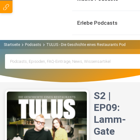
Erlebe Podcasts
Startseite
Podcasts
TULUS - Die Geschichte eines Restaurants Podcast
S
S2 |
EP09:
Lamm-
Gate