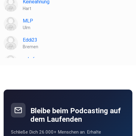
Keineahnung
Hart
MLP
Ulm
Eddi23
Bremen
salydi
München
Iglo
Rostock
iuq0h6yo
Heidelberg
Bleibe beim Podcasting auf
Freital
dem Laufenden
Freital
Schließe Dich 26.000+ Menschen an. Erhalte