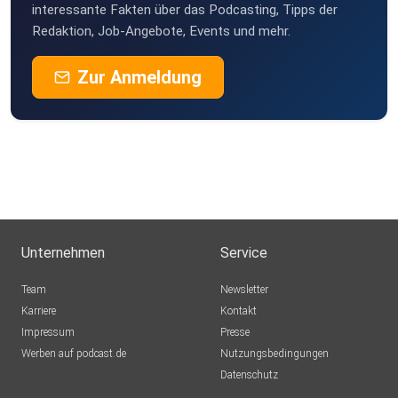
hseaektl
interessante Fakten über das Podcasting, Tipps der
Redaktion, Job-Angebote, Events und mehr.
ynnoric
Zur Anmeldung
hamburg
Maribannic
Hamburg
chokoretoko
KHertel
Unternehmen
Service
christina.pasquazzo
Team
Newsletter
Karriere
Kontakt
Impressum
mirkolina
Presse
Werben auf podcast.de
Andechs
Nutzungsbedingungen
Datenschutz
RomanPanchak