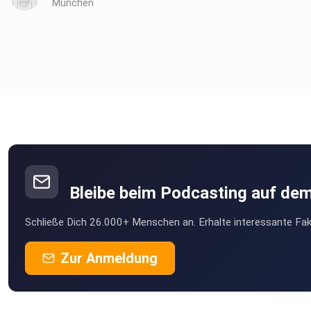
München
analysis. International Journal of Qualitative Studies on Healt
and Well-Being, 20(1).
**********
Mehr zum Thema bei Deutschlandfunk Nova:
Bleibe beim Podcasting auf de
Emotionaler Support: Ersetzt KI bald unsere Friends?
Schließe Dich 26.000+ Menschen an. Erhalte interessante Fak
Vom Bienenstock zu Skynet: Wie KI unsere kollektive
Zur Anmeldung
Intelligenz verändert