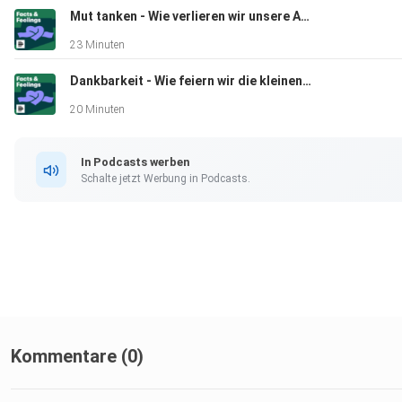
Mut tanken - Wie verlieren wir unsere Angst vorm Autofahren?
23 Minuten
Redaktion: Friederike Seeger, Stefan Krombach, Mo Lorenz
Dankbarkeit - Wie feiern wir die kleinen Dinge?
20 Minuten
Produktion: Frank Klein
In Podcasts werben
Schalte jetzt Werbung in Podcasts.
**********
Quellen:
Shaji George, A. (2024). Artificial Intelligence and the
Future of Work: Job Shifting Not Job Loss. Partners Universa
Kommentare (0)
Innovative Research Publication, 2(2), 17–37.