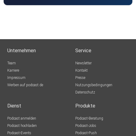
Unternehmen
Service
Team
Newsletter
Karriere
Kontakt
Impressum
Presse
Werben auf podcast.de
Nutzungsbedingungen
Datenschutz
Dienst
Produkte
Podcast anmelden
Podcast-Beratung
Podcast hochladen
Podcast-Jobs
Podcast-Events
Podcast-Push