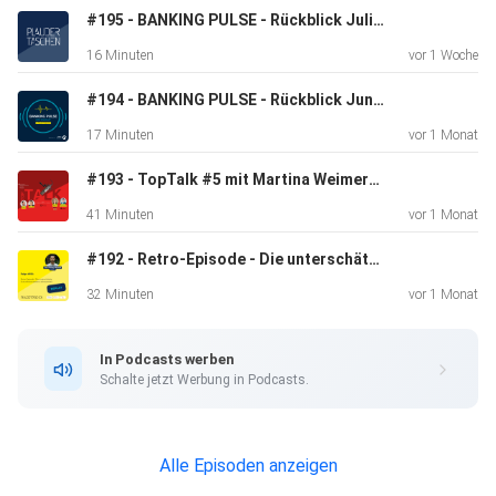
follow?entityUrn=7114161564579975168
#195 - BANKING PULSE - Rückblick Juli | Der Podcast zum monatlichen Newsletter | by Plaudertaschen
16 Minuten
vor 1 Woche
Vielen Dank, dass Ihr Teil der Plaudertaschen Community
#194 - BANKING PULSE - Rückblick Juni | Der Podcast zum monatlichen Newsletter | by Plaudertaschen
seid.
17 Minuten
vor 1 Monat
#193 - TopTalk #5 mit Martina Weimert und Christian Plaza-Bartsch // WERO
Viel Spaß beim Hören!
41 Minuten
vor 1 Monat
#192 - Retro-Episode - Die unterschätzte Zukunftskompetenz: Achtsamkeit
Fragen, Anregungen und Feedback sehr gerne
32 Minuten
vor 1 Monat
an mail@plaudertaschen-podcast.de
In Podcasts werben
Schalte jetzt Werbung in Podcasts.
Euer Plaudertaschen-Team
Folge direkt herunterladen
Alle Episoden anzeigen