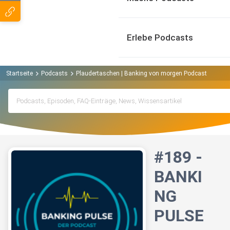
Erlebe Podcasts
Startseite
Podcasts
Plaudertaschen | Banking von morgen Podcast
#189 
#189 -
BANKI
NG
PULSE