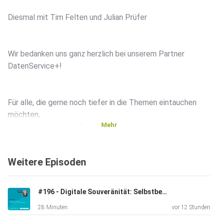
Diesmal mit Tim Felten und Julian Prüfer
Wir bedanken uns ganz herzlich bei unserem Partner
DatenService+!
Für alle, die gerne noch tiefer in die Themen eintauchen
möchten,
Mehr
gibt es seit diesem Monat auch den begleitenden
BANKING PULSE
Podcast. In dieser Folge mit Julian Prüfer und Robin
Weitere Episoden
Nehring.
#196 - Digitale Souveränität: Selbstbestimmt durch den Wandel
Link zum Newsletter:
28 Minuten
vor 12 Stunden
https://www.linkedin.com/build-relation/newsletter-