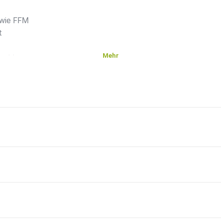
 wie FFM
t
Mehr
wohl
rd
e“
ie
wie