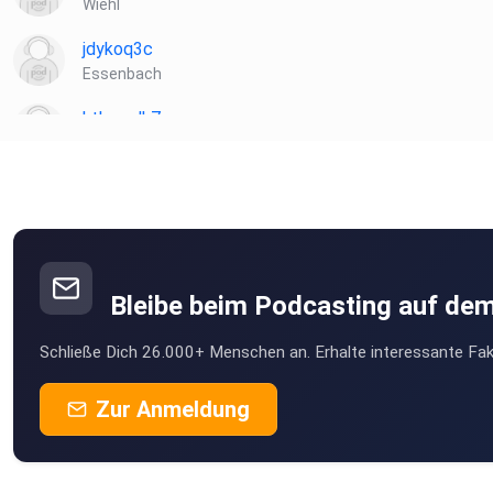
Wiehl
jdykoq3c
Essenbach
htbcwdk7
Wismar
Flassi87
Schwerte
Andreas1774
Ingolstadt
Bleibe beim Podcasting auf de
DeMorrigan
Schließe Dich 26.000+ Menschen an. Erhalte interessante Fak
Harthausen
Jimmy1307
Zur Anmeldung
Schaufling
jens.kjelstrup