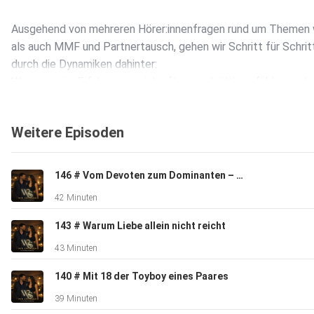
Ausgehend von mehreren Hörer:innenfragen rund um Themen
als auch MMF und Partnertausch, gehen wir Schritt für Schrit
durch die Dynamiken dahinter:
Warum erste Erfahrungen sich oft so endgültig anfühlen – ob
sie es eigentlich nicht sind. Wie unser Erleben gespeichert wi
und warum gerade das erste Mal eine so starke innere „Vorlag
Weitere Episoden
schaffen kann.
146 # Vom Devoten zum Dominanten – Wie sich Markus' Sexualität komplett verändert hat
Wir schauen darauf, was wirklich passiert:
42 Minuten
Im Setting, in der Konstellation – aber vor allem im
Inneren.
143 # Warum Liebe allein nicht reicht
Welche Rolle spielen Unsicherheit, Vergleich, Erwartung und d
43 Minuten
Kommunikation im Paar? Und wie sehr beeinflusst genau das, 
wir eine Erfahrung im Nachhinein bewerten?
140 # Mit 18 der Toyboy eines Paares
39 Minuten