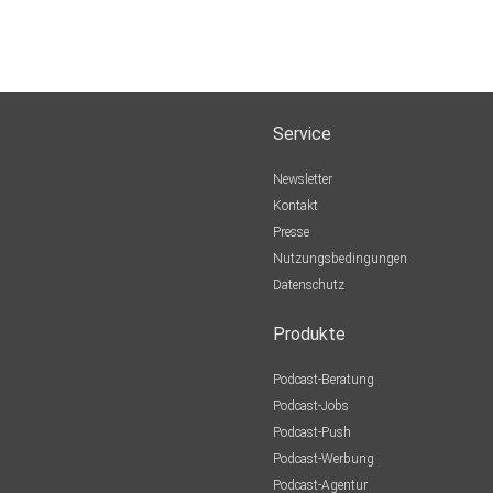
Service
Newsletter
Kontakt
Presse
Nutzungsbedingungen
Datenschutz
Produkte
Podcast-Beratung
Podcast-Jobs
Podcast-Push
Podcast-Werbung
Podcast-Agentur