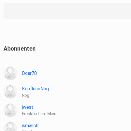
Abonnenten
Dcar78
KopfkinoNbg
Nbg
jwest
Frankfurt am Main
ismailch