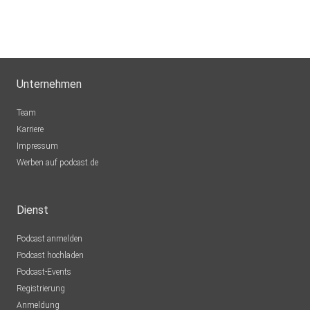
Unternehmen
Team
Karriere
Impressum
Werben auf podcast.de
Dienst
Podcast anmelden
Podcast hochladen
Podcast-Events
Registrierung
Anmeldung