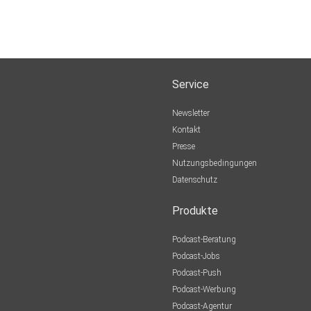
Service
Newsletter
Kontakt
Presse
Nutzungsbedingungen
Datenschutz
Produkte
Podcast-Beratung
Podcast-Jobs
Podcast-Push
Podcast-Werbung
Podcast-Agentur