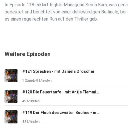
In Episode 118 erklärt Rights Managerin Sema Kara, was gena
bedeutet und berichtet von einer denkwürdigen Berlinale, bei 
es einen regelrechten Run auf den Thriller gab.
Weitere Episoden
Außerdem verrät sie, was es neben einem gut geölten 'Plot M
noch braucht, damit ein literarischer Stoff verfilmt werden ka
#121 Sprechen - mit Daniela Dröscher
und wie lange es mitunter dauert, bis er seinen Weg auf die
1 Stunde 9 Minuten
Leinwand findet (Spoiler: lange!!).
#120 Die Feuertaufe - mit Antje Flemming & Can Mayaoglu
49 Minuten
#119 Der Fluch des zweiten Buches - mit Lektorin Julia Cremer
43 Minuten
Leider werden nur wenige optionierte Bücher verfilmt - wie di