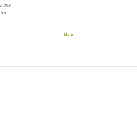
u das
der
Mehr
otor'
nn
e