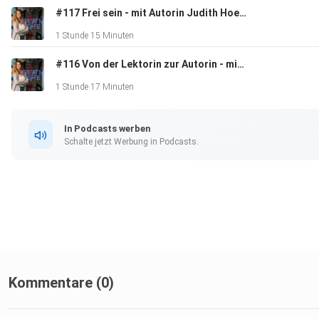
Erfolgsaussichten bei 15 Sekunden sind, erfahrt ihr in der
#117 Frei sein - mit Autorin Judith Hoersch
neuesten Folge KREATIVDATE!
1 Stunde 15 Minuten
#116 Von der Lektorin zur Autorin - mit Sita Maria Frey
1 Stunde 17 Minuten
In Podcasts werben
P.S.: Die Folge ging aus Versehen schon Anfang April live. Ich
Schalte jetzt Werbung in Podcasts.
hab sie direkt wieder offline genommen, aber die Downloads l
sich nicht mehr einfangen, weshalb einige von euch bereits g
haben. Mein Fazit: Abonnieren lohnt sich! :)
Kommentare (0)
Konstruktives geht wie immer an hallo@chriswarnat.de oder v
Insta an @chriswarnat