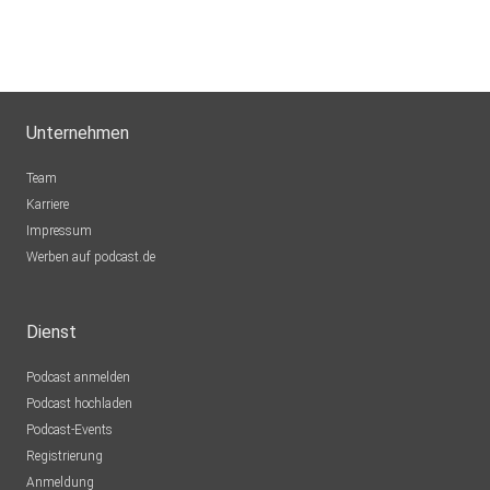
Unternehmen
Team
Karriere
Impressum
Werben auf podcast.de
Dienst
Podcast anmelden
Podcast hochladen
Podcast-Events
Registrierung
Anmeldung