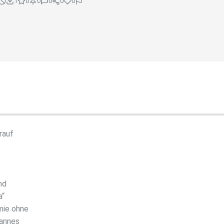
1
0
0
0
0
0
rauf
nd
a“
mie ohne
Mannes