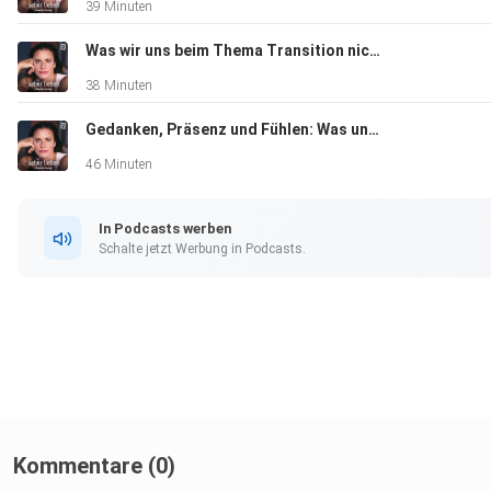
39 Minuten
Was wir uns beim Thema Transition nicht zu fragen trauen – mit Dr. Yel Graf
38 Minuten
Gedanken, Präsenz und Fühlen: Was uns der Buddhismus über Liebe lehrt - mit Dr. Wilfried Reuter
46 Minuten
In Podcasts werben
Schalte jetzt Werbung in Podcasts.
Kommentare (0)