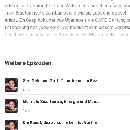
erlebte und verarbeitete, den Willen des Überlebens fand, wa
ihren Brüsten heute dankbar ist und wie sie Lust energetisch
erlebt. Ein Gespräch über das Überleben, die CAPE-Stiftung u
Entdeckung des „Soul-Sex“. Wir beleuchten in diesem Gesprä
Geschenk des bewussten Abschieds: 3,5 Monate voller Liebe
Grenze zum Tod. Die spirituelle Symbolik hinter der
Brustamputation: Wenn der Körper Schmerz für das Herz aufs
Energetische Sexualität: Die Lust an den „Brustspitzen“, die 
Weitere Episoden
ohne Gewebe fühlbar bleibt. „Gold im Schlamm“: Warum jede K
eine Einladung ist, die eigene Schöpferkraft neu zu wecken. E
eine emotionale Folge voller Inspiration über die Lust am Leb
Sex, Geld und Gott: Tabuthemen in Beziehungen - mit Martin & Sonia
die Kraft, die entsteht, wenn man aufhört, es anderen recht z
47 Minuten
machen. www.fraukemartini.de www.crosstheline.info Abonnie
Podcast in eurer App und schreibt uns euer Feedback an
Mehr als Sex: Tantra, Energie und Machtmissbrauch - mit Anja
lieberlieben@bosepark.com.
26 Minuten
Die Kunst, Sex zu schreiben: Ist Vorfreude schöner als die reale Liebe? - mit Judith Hoersch