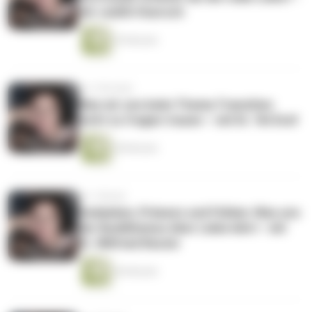
mit Judith Hoersch
39 Minuten
vor 3 Wochen
Was wir uns beim Thema Transition
nicht zu fragen trauen – mit Dr. Yel Graf
38 Minuten
vor 1 Monat
Gedanken, Präsenz und Fühlen: Was uns
der Buddhismus über Liebe lehrt - mit
Dr. Wilfried Reuter
46 Minuten