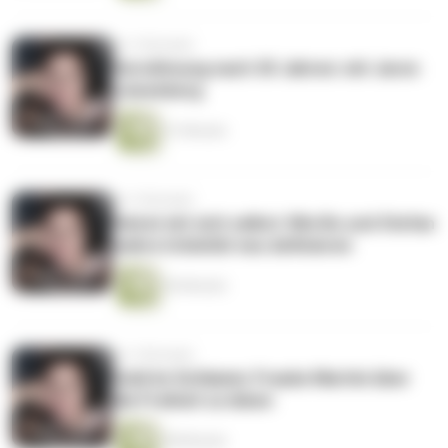
vor 2 Monaten
Versöhnung nach 30 Jahren: mit Jaron
Löwenberg
41 Minuten
vor 2 Monaten
Heirat mit sich selbst: Wie Bo und Stefan
wahre Intimität neu definieren
56 Minuten
vor 3 Monaten
Gold im Schlamm: Frauke Martini über
die Freiheit zu leben
58 Minuten