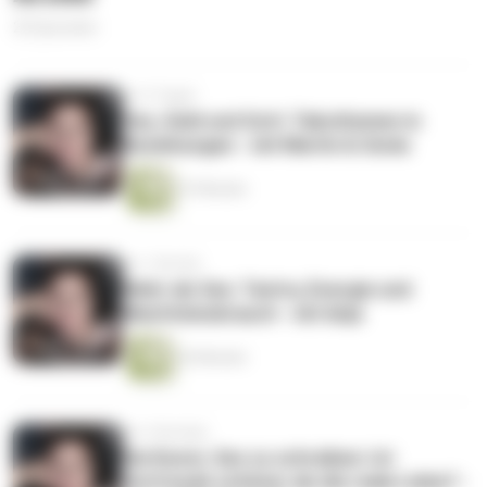
25 Episoden
vor 5 Tagen
Sex, Geld und Gott: Tabuthemen in
Beziehungen - mit Martin & Sonia
47 Minuten
vor 1 Woche
Mehr als Sex: Tantra, Energie und
Machtmissbrauch - mit Anja
26 Minuten
vor 2 Wochen
Die Kunst, Sex zu schreiben: Ist
Vorfreude schöner als die reale Liebe? -