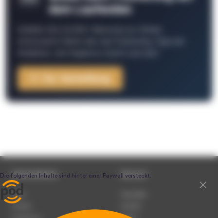
dem Laufenden
Schließe Dich 26.000+ Menschen an. Erhalte
interessante Fakten über das Podcasting, Tipps der
Redaktion, Job-Angebote, Events und mehr.
Zur Anmeldung
Unternehmen
Service
Team
Newsletter
Karriere
Kontakt