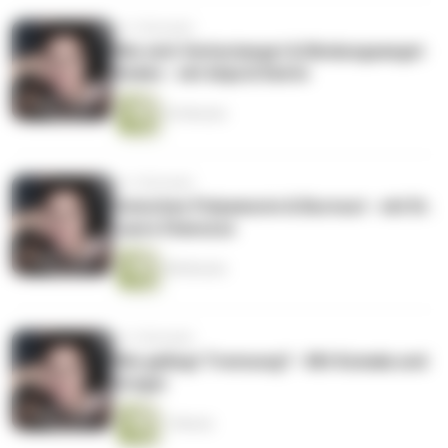
vor 2 Monaten
Wie sich Verlustangst & Bindungsangst
finden - mit Anja & Katrin
53 Minuten
vor 2 Monaten
Zwischen Polyamorie & Burnout - mit Dr.
Laura Stanszus
48 Minuten
vor 2 Monaten
Wie gelingt Trennung? - Mit Komala und
Gregor
1 Minute