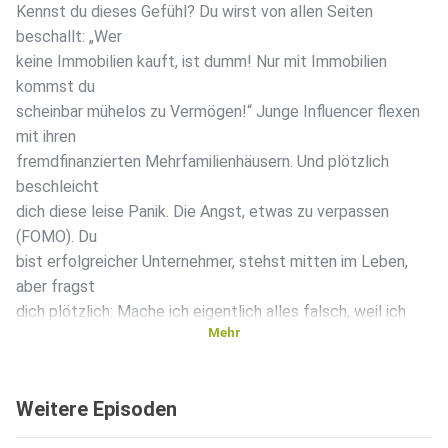
Kennst du dieses Gefühl? Du wirst von allen Seiten
beschallt: „Wer
keine Immobilien kauft, ist dumm! Nur mit Immobilien
kommst du
scheinbar mühelos zu Vermögen!“ Junge Influencer flexen
mit ihren
fremdfinanzierten Mehrfamilienhäusern. Und plötzlich
beschleicht
dich diese leise Panik. Die Angst, etwas zu verpassen
(FOMO). Du
bist erfolgreicher Unternehmer, stehst mitten im Leben,
aber fragst
dich plötzlich: Mache ich eigentlich alles falsch, weil ich
Mehr
meinen
Gewinn nicht in vermietetes Betongold stecke? Lass mich
dir als
Weitere Episoden
jemand, der seit 1995 in der Finanzwelt zu Hause ist, eine
klare