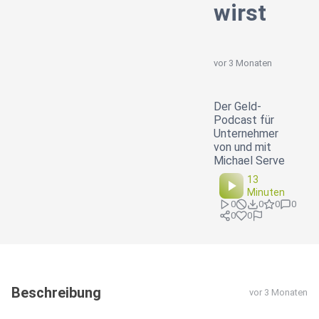
wirst
vor 3 Monaten
Der Geld-
Podcast für
Unternehmer
von und mit
Michael Serve
13
Minuten
0
0
0
0
0
0
Beschreibung
vor 3 Monaten