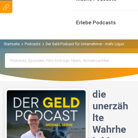
Erlebe Podcasts
Startseite
Podcasts
Der Geld-Podcast für Unternehmer - mehr Liquidität u
die
unerzäh
lte
Wahrhe