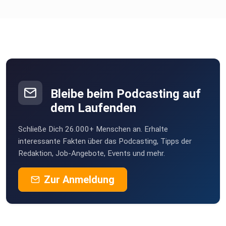
wirklich haben
dann hör unbedingt rein.
Eine Folge über das Leben. Über Vertrauen. Und über die
Frage:
Was, wenn es doch gut wird?
Bleibe beim Podcasting auf
dem Laufenden
Schau mal bei ihm rein.
Schließe Dich 26.000+ Menschen an. Erhalte
interessante Fakten über das Podcasting, Tipps der
Redaktion, Job-Angebote, Events und mehr.
Er ist einfach der Wahnsinn…
Zur Anmeldung
https://rasche.vision
Folge direkt herunterladen Eine berührende Geschichte
über