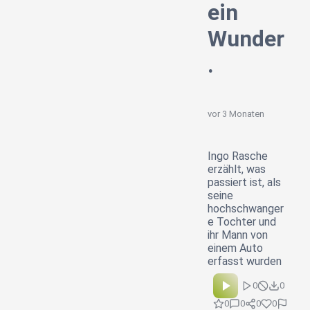
ein
Wunder
.
vor 3 Monaten
Ingo Rasche
erzählt, was
passiert ist, als
seine
hochschwanger
e Tochter und
ihr Mann von
einem Auto
erfasst wurden
0
0
0
0
0
0