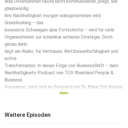
Was Unternehmen heute nicht kommunizieren, prägt, wie
glaubwürdig
ihre Nachhaltigkeit morgen wahrgenommen wird.
Greenhushing – das
bewusste Schweigen über Fortschritte – wird für viele
Organisationen zur scheinbar sicheren Strategie. Doch
genau darin
liegt ein Risiko: für Vertrauen, Wettbewerbsfähigkeit und
echte
Transformation. In dieser Folge von BusinessShift – dem
Nachhaltigkeits-Podcast von TÜV Rheinland People &
Business
Assurance, zeigt sich im Gespräch mit Dr. Bahar Cat-Krause,
Mehr
warum
Transparenz kein Marketinginstrument ist, sondern ein
strategischer
Weitere Episoden
Hebel – und weshalb Unternehmen gerade dann sprechen
sollten, wenn