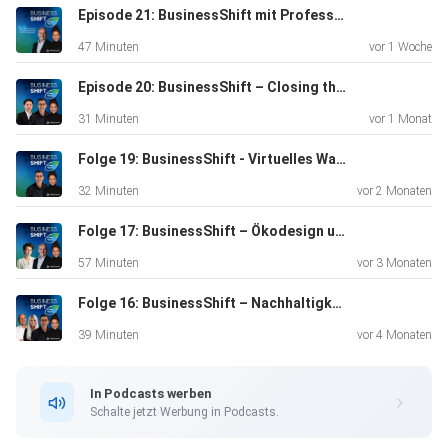
noch nicht alles perfekt ist.
Episode 21: BusinessShift mit Professor Dr. Christian Berg: Ist Nachhaltigkeit auf dem Rückzug?
47 Minuten
vor 1 Woche
Episode 20: BusinessShift – Closing the Loop with NIO by TÜV Rheinland
31 Minuten
vor 1 Monat
Folge 19: BusinessShift - Virtuelles Wasser: Der unsichtbare Verbrauch in globalen Lieferketten by TÜV Rheinland
32 Minuten
vor 2 Monaten
Folge 17: BusinessShift – Ökodesign und Kreislaufwirtschaft - der Talk mit DIN
57 Minuten
vor 3 Monaten
Folge 16: BusinessShift – Nachhaltigkeit braucht Governance @AUNDE
39 Minuten
vor 4 Monaten
In Podcasts werben
Schalte jetzt Werbung in Podcasts.