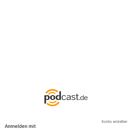
Anmeldung
Hallo Podcast-Hörer! Melde dich hier an. Dich erwarten 1 Million
abonnierbare Podcasts und alles, was Du rund um Podcasting
wissen musst.
Konto erstellen
Anmelden mit