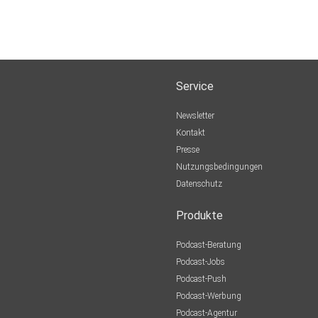
Service
Newsletter
Kontakt
Presse
Nutzungsbedingungen
Datenschutz
Produkte
Podcast-Beratung
Podcast-Jobs
Podcast-Push
Podcast-Werbung
Podcast-Agentur