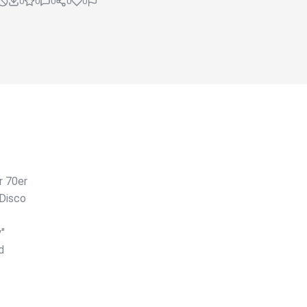
0
0
0
0
0
r 70er
 Disco
y"
d