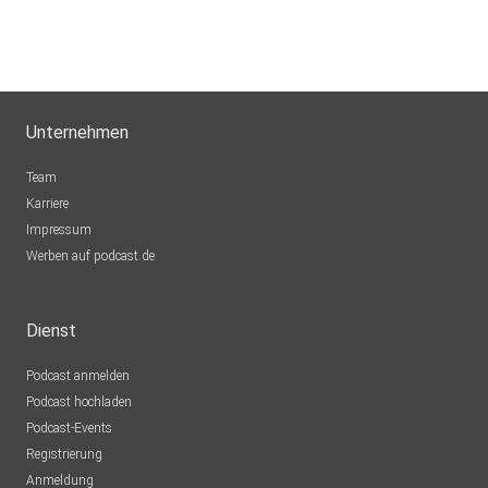
Unternehmen
Team
Karriere
Impressum
Werben auf podcast.de
Dienst
Podcast anmelden
Podcast hochladen
Podcast-Events
Registrierung
Anmeldung