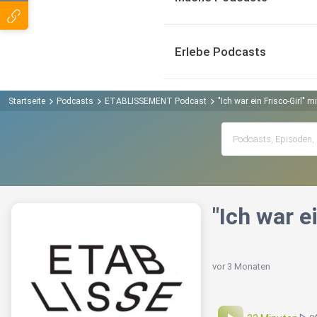
Erlebe Podcasts
Startseite
Podcasts
ETABLISSEMENT Podcast
"Ich war ein Frisco-Girl" m
"Ich war e
vor 3 Monaten