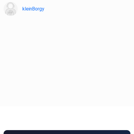
#BLKlassiker
kleinBorgy
#ThaiDrama #JDrama #TaiwanDrama #BLWatchparty
#AsiatischeSerien
#Podcast #Dramanerds #QueerAsianDrama
#GeflüsterImQueerBeet
#BLKlassikerGeflüster