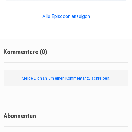
Alle Episoden anzeigen
00:01:22 Bad Buddy
00:14:20 Perfect Propose
Kommentare (0)
00:24:10 ABO Desire
Melde Dich an, um einen Kommentar zu schreiben.
00:44:57 Watchparty Geflüster
00:45:15 Khemjira
Abonnenten
#DramaGefluester #Staffel2 #BLDrama #QueerDrama