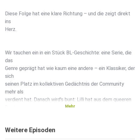
Diese Folge hat eine klare Richtung – und die zeigt direkt
ins
Herz.
Wir tauchen ein in ein Stück BL-Geschichte: eine Serie, die
das
Genre geprägt hat wie kaum eine andere – ein Klassiker, der
sich
seinen Platz im kollektiven Gedächtnis der Community
mehr als
verdient hat. Danach wird's bunt: Lilli hat aus dem queeren
Mehr
Beet
gepflückt und ein paar Entdeckungen mitgebracht, die
zwischen
Weitere Episoden
zart und gewagt alles abdecken.