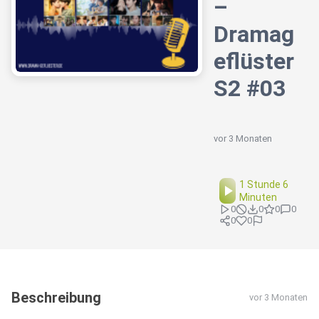
–
Dramag
eflüster
S2 #03
vor 3 Monaten
1 Stunde 6
Minuten
0
0
0
0
0
0
Beschreibung
vor 3 Monaten