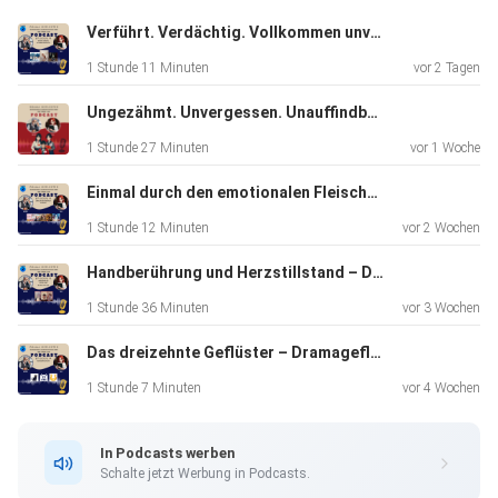
Verführt. Verdächtig. Vollkommen unvergesslich. – Dramageflüster S2 #18
Und zum Abschluss? Gemeinsam auf der Couch – oder
1 Stunde 11 Minuten
vor 2 Tagen
zumindest so
nah dran wie's online geht. Die Watchparty hat wieder
Ungezähmt. Unvergessen. Unauffindbar auf Netflix. – Dramageflüster S2 #17
zugeschlagen, und wir verraten euch, was uns diesmal in
1 Stunde 27 Minuten
vor 1 Woche
den Bann
gezogen hat.
Einmal durch den emotionalen Fleischwolf – Dramageflüster S2 #16
1 Stunde 12 Minuten
vor 2 Wochen
Queere Vibes, starke Gefühle, gewohnt viel Geflüster. Ihr
Handberührung und Herzstillstand – Dramageflüster S2 #15
wisst,
1 Stunde 36 Minuten
vor 3 Wochen
was zu tun ist.
Das dreizehnte Geflüster – Dramageflüster S2 #14
1 Stunde 7 Minuten
vor 4 Wochen
00:00:00 Start
In Podcasts werben
Schalte jetzt Werbung in Podcasts.
00:01:10 BL Kult Geflüster