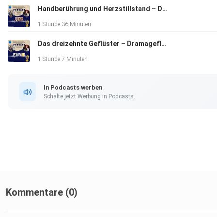
Handberührung und Herzstillstand – Dramageflüster S2 #15
1 Stunde 36 Minuten
00:00:00 Start
Das dreizehnte Geflüster – Dramageflüster S2 #14
1 Stunde 7 Minuten
00:00:50 Rubrik: Geflüster auf dem heißen Stuhl
In Podcasts werben
Schalte jetzt Werbung in Podcasts.
00:15:10 Rubrik: Female Geflüster
00:16:43 Legend of the Female General
00:29:30 Legend of Zang Hai
Kommentare (0)
00:42:00 Prisoner of Beauty