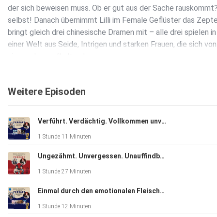
der sich beweisen muss. Ob er gut aus der Sache rauskommt
selbst! Danach übernimmt Lilli im Female Geflüster das Zepte
bringt gleich drei chinesische Dramen mit – alle drei spielen in
einer Welt aus Seide, Intrigen und starken Frauen, die sich von
niemandem aufhalten lassen.
Weitere Episoden
Verführt. Verdächtig. Vollkommen unvergesslich. – Dramageflüster S2 #18
Und dann wird's gemeinsam: Im Watchparty Geflüster reisen Si
1 Stunde 11 Minuten
und Lilli gemeinsam zurück ins Jahr 2014 – zu einem koreanis
Klassiker, der bis heute Herzen höher schlagen lässt. Action,
Ungezähmt. Unvergessen. Unauffindbar auf Netflix. – Dramageflüster S2 #17
Romantik und ein Held, der im Dunkeln operiert. Mehr verraten
1 Stunde 27 Minuten
nicht.
Einmal durch den emotionalen Fleischwolf – Dramageflüster S2 #16
1 Stunde 12 Minuten