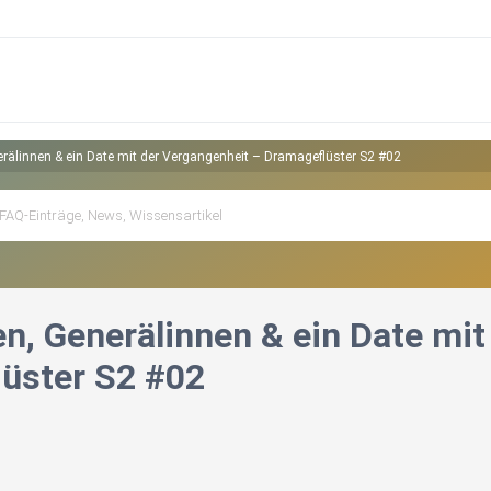
erälinnen & ein Date mit der Vergangenheit – Dramageflüster S2 #02
en, Generälinnen & ein Date mit
üster S2 #02