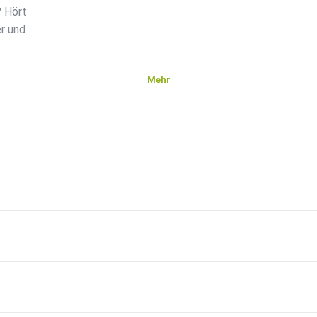
? Hört
r und
Mehr
lvio
chen
 wir