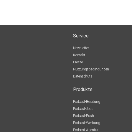
Service
Newsletter
Kontakt
Presse
Nutzungsbedingungen
Datenschutz
Produkte
Podcast-Beratung
Podcast-Jobs
Podcast-Push
Podcast-Werbung
Podcast-Agentur