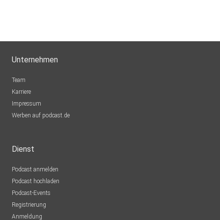
Unternehmen
Team
Karriere
Impressum
Werben auf podcast.de
Dienst
Podcast anmelden
Podcast hochladen
Podcast-Events
Registrierung
Anmeldung