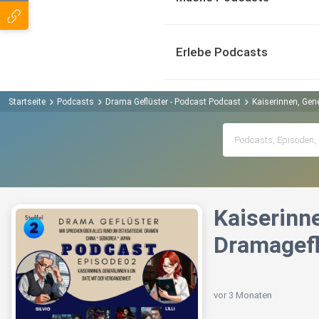
Erlebe Podcasts
Startseite
Podcasts
Drama Geflüster - Podcast Podcast
Kaiserinnen, Gen
Kaiserinn
Dramagefl
vor 3 Monaten