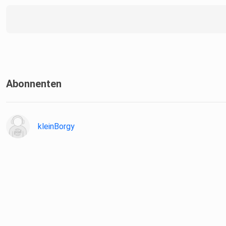
00:57:00 Rubrik: Watchparty Geflüster
00:57:35 Healer
Abonnenten
kleinBorgy
#DramaGefluester #Staffel2 #Podcast #FemaleGeflüster
#WatchpartyGeflüster #GeflüsterAufDemHeißenStuhl #CD
#AsiatischeSerien #ChinesischeHistoriendramen #Watchpart
#Klassiker