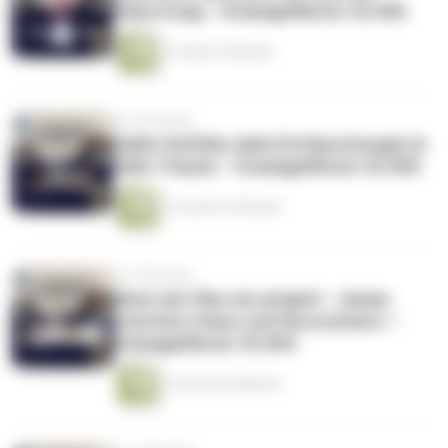
Geburtstag – Dramageflüster S2 #06
1 Stunde 5 Minuten
vor 2 Monaten
Heiße Gefühle, kalte Enttäuschungen &
süße Träume – Dramageflüster S2 #05
1 Stunde 22 Minuten
vor 3 Monaten
Wenn der Plan nie aufgeht – Anime
zwischen Chaos und Herzschmerz –
Dramageflüster S2 #04
1 Stunde 25 Minuten