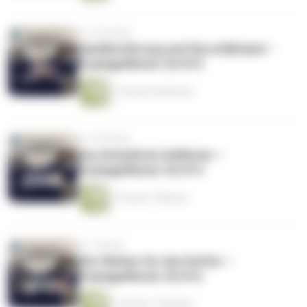
vor 3 Wochen
Handberührung und Herzstillstand –
Dramageflüster S2 #15
1 Stunde 36 Minuten
vor 4 Wochen
Das dreizehnte Geflüster –
Dramageflüster S2 #14
1 Stunde 7 Minuten
vor 1 Monat
Vier Welten für den Koffer –
Dramageflüster S2 #12
1 Stunde 17 Minuten