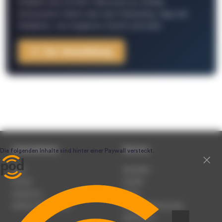
Schließe Dich 26.000+ Menschen an. Erhalte
interessante Fakten über das Podcasting, Tipps der
Redaktion, Job-Angebote, Events und mehr.
Zur Anmeldung
Unternehmen
Service
Team
Newsletter
Karriere
Kontakt
Impressum
Presse
Werben auf podcast.de
Nutzungsbedingungen
Datenschutz