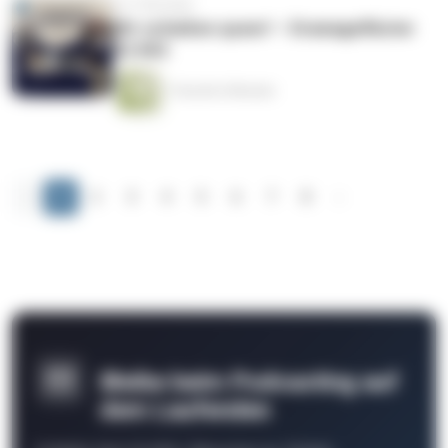
vor 3 Monaten
Wir schießen queer! – Dramageflüster
S2 #03
1 Stunde 6 Minuten
‹
1
2
3
4
5
6
7
8
›
Bleibe beim Podcasting auf
dem Laufenden