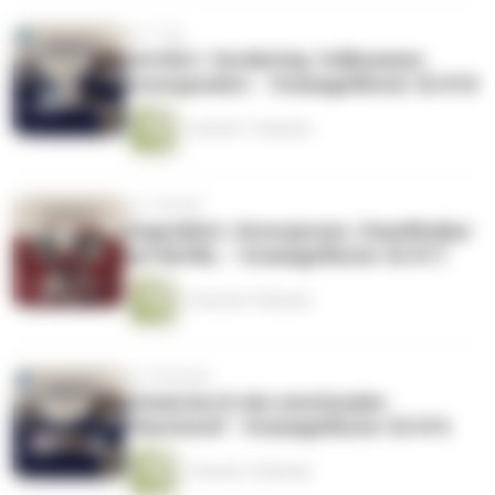
vor 1 Tag
Verführt. Verdächtig. Vollkommen
unvergesslich. – Dramageflüster S2 #18
1 Stunde 11 Minuten
vor 1 Woche
Ungezähmt. Unvergessen. Unauffindbar
auf Netflix. – Dramageflüster S2 #17
1 Stunde 27 Minuten
vor 2 Wochen
Einmal durch den emotionalen
Fleischwolf – Dramageflüster S2 #16
1 Stunde 12 Minuten