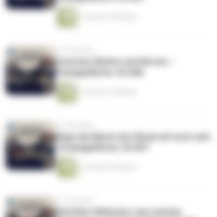
1 Stunde 23 Minuten
vor 2 Monaten
Zwischen Welten und Worten –
Dramageflüster S2 #08
1 Stunde 21 Minuten
vor 2 Monaten
Möge die Macht des Wuxia mit euch sein
- Dramageflüster S2 #07
1 Stunde 23 Minuten
vor 2 Monaten
Watchlist-Wahnsinn zum zweiten