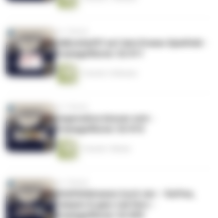
vor 1 Monat
Halbzeitpfiff auf dem Drama-Spielfeld -
Dramageflüster S2 #11
1 Stunde 14 Minuten
vor 1 Monat
Gegensätze küssen sich -
Dramageflüster S2 #10
1 Stunde 1 Minute
vor 1 Monat
Wohlfühldramen hoch vier – Kaffee,
Campen & ganz viel Herz -
Dramageflüster S2 #09