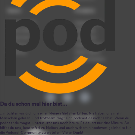
Dienst
Produkte
Podcast anmelden
Podcast-Beratung
Podcast hochladen
Podcast-Jobs
Podcast-Events
Podcast-Push
Registrierung
Podcast-Werbung
Anmeldung
Podcast-Agentur
Podcast-Produktion
podcast.de ~ 2004-2026