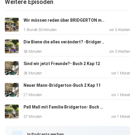
Weitere Episoden
Wir müssen reden über BRIDGERTON mit den Patmore´s
1 Stunde 30 Minuten
vor 3 Wochen
Die Biene die alles verändert? -Bridgerton Buch2 Kap 13
38 Minuten
vor 3 Wochen
Sind wir jetzt Freunde?- Buch 2 Kap 12
38 Minuten
vor 1 Monat
Neuer Mann-Bridgerton-Buch 2 Kap 11
27 Minuten
vor 1 Monat
Pall Mall mit Familie Bridgerton- Buch 2 Kap 10
37 Minuten
vor 1 Monat
In Podcasts werben