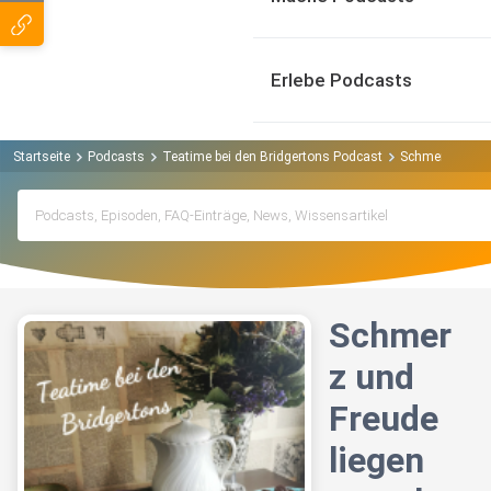
Erlebe Podcasts
Startseite
Podcasts
Teatime bei den Bridgertons Podcast
Schmerz und Fr
Schmer
z und
Freude
liegen