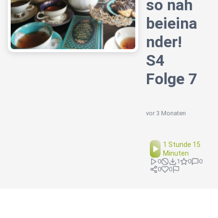
so nah
beieina
nder!
S4
Folge 7
vor 3 Monaten
1 Stunde 15
Minuten
0
1
0
0
0
0