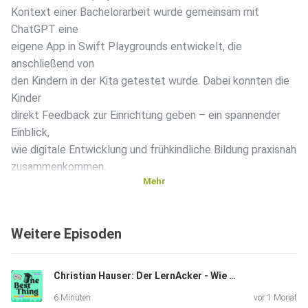
Kontext einer Bachelorarbeit wurde gemeinsam mit
ChatGPT eine
eigene App in Swift Playgrounds entwickelt, die
anschließend von
den Kindern in der Kita getestet wurde. Dabei konnten die
Kinder
direkt Feedback zur Einrichtung geben – ein spannender
Einblick,
wie digitale Entwicklung und frühkindliche Bildung praxisnah
zusammenkommen.
Mehr
Über den Gast
Weitere Episoden
Martin Mucha ist Kita-Leiter, Referent und Experte für
digitale
Christian Hauser: Der LernAcker - Wie Universal Design ein Computerspiel zum inklusiven Lernort macht
Bildung in der frühen Kindheit. Er begleitet Einrichtungen
6 Minuten
vor 1 Monat
auf