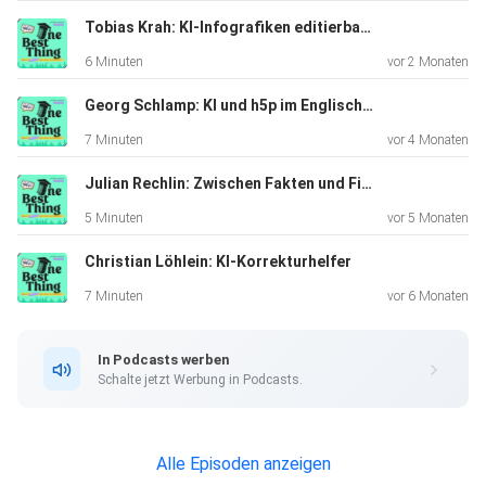
dem Weg zu einer zeitgemäßen Medienpädagogik und
Tobias Krah: KI-Infografiken editierbar machen
setzt sich dafür
6 Minuten
vor 2 Monaten
ein, dass Kinder digitale Medien kreativ, aktiv und reflektiert
nutzen.
Georg Schlamp: KI und h5p im Englischunterricht
7 Minuten
vor 4 Monaten
Julian Rechlin: Zwischen Fakten und Fiktion - Landeskunde produktiv erschließen im digitalen Fremdsprachenunterricht
Kontaktdaten
5 Minuten
vor 5 Monaten
Email: muchamartin@icloud.com
Christian Löhlein: KI-Korrekturhelfer
Webseite: https://www.martin-mucha.com/
7 Minuten
vor 6 Monaten
In Podcasts werben
Schalte jetzt Werbung in Podcasts.
Alle Episoden anzeigen