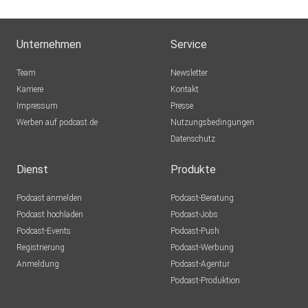
Unternehmen
Service
Team
Newsletter
Karriere
Kontakt
Impressum
Presse
Werben auf podcast.de
Nutzungsbedingungen
Datenschutz
Dienst
Produkte
Podcast anmelden
Podcast-Beratung
Podcast hochladen
Podcast-Jobs
Podcast-Events
Podcast-Push
Registrierung
Podcast-Werbung
Anmeldung
Podcast-Agentur
Podcast-Produktion