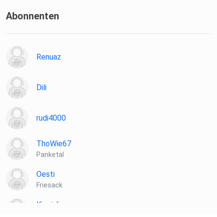
Abonnenten
Renuaz
Dili
rudi4000
ThoWie67
Panketal
Oesti
Friesack
Kingjulien
Adenstedt