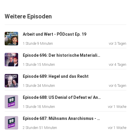
#linksbringts
#machsmitlinks
Weitere Episoden
Wir brauchen eure Hilfe! So könnt ihr uns unterstützen:
Arbeit und Wert - PÖDcast Ep. 19
Bitte abonniert unseren Kanal und liked unsere Videos. Teil
1 Stunde 9 Minuten
vor 3 Tagen
unseren content auf social media und folgt uns auch auf
Twitter,
Episode 696: Der historische Materialismus mit Paul und Paul
Instagram und FB Wenn ihr Zugang zu unserer Discord-
1 Stunde 15 Minuten
vor 4 Tagen
Community,
sowie exklusive After-Show Episoden und Einladungen in
Episode 689: Hegel und das Recht
unsere
1 Stunde 34 Minuten
vor 6 Tagen
Livestreams bekommen wollt, dann unterstützt uns doch
bitte auf
Episode 688: US Denial of Defeat w/ Anusar Farooqui
Patreon: www.patreon.com/99zueins Wir empfangen auch
1 Stunde 18 Minuten
vor 1 Woche
Spenden unter:
Episode 687: Mühsams Anarchismus - Eine Kritik mit Daniel und Inge
https://www.paypal.com/donate/?
hosted_button_id=NSABEZ5567QZE
2 Stunden 51 Minuten
vor 1 Woche