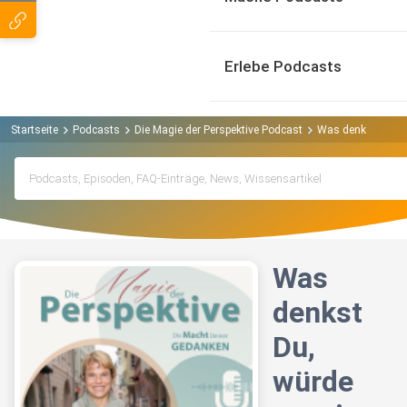
Erlebe Podcasts
Startseite
Podcasts
Die Magie der Perspektive Podcast
Was denkst Du, wü
Was
denkst
Du,
würde