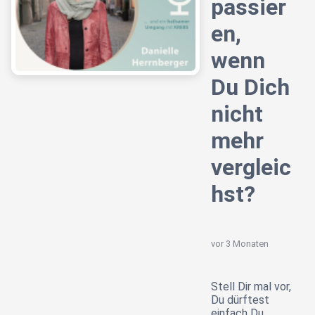
passier
en,
wenn
Du Dich
nicht
mehr
vergleic
hst?
vor 3 Monaten
Stell Dir mal vor,
Du dürftest
einfach Du