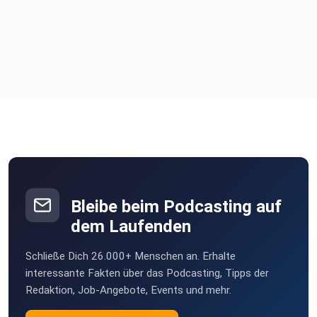
Wie Du mit einfachen Tools wie Atmung und Bewegung
sofort
Einfluss nehmen kannst
Warum Schütteln mehr ist als nur eine Übung sondern ein
echter
Gamechanger
Wie Du mit Aufregung, Lampenfieber und Bewertungsangst
anders
umgehen kannst
Und warum Unperfektheit nicht Dein Problem ist sondern
Deine
größte Stärke
Bleibe beim Podcasting auf
dem Laufenden
Es geht nicht darum jemand anderes zu werden.
Schließe Dich 26.000+ Menschen an. Erhalte
Es geht darum wieder bei Dir anzukommen.
interessante Fakten über das Podcasting, Tipps der
Redaktion, Job-Angebote, Events und mehr.