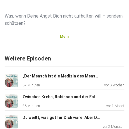
Was, wenn Deine Angst Dich nicht aufhalten will – sondern
schützen?
Mehr
Was, wenn Du gar nicht unsicher bist – sondern nur zu viel
kontrollierst?
Weitere Episoden
Was, wenn Du aufhörst, perfekt zu sein – und genau dann
„Der Mensch ist die Medizin des Menschen.“ Sagt eine Ärztin. Über 80. Voller Lebensenergie und Weisheit
wirkst?
37 Minuten
vor 3 Wochen
Zwischen Krebs, Robinson und der Entscheidung für das Leben oder...
Vielleicht findest DU in diesem Podcast eine Antwort
26 Minuten
vor 1 Monat
Du weißt, was gut für Dich wäre. Aber Du machst es nicht. Warum zur Hölle ist das so?
In dieser Folge von „Die Magie der Perspektive“ geht es
vor 2 Monaten