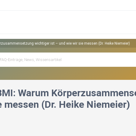
usammensetzung wichtiger ist – und wie wir sie messen (Dr. Heike Niemeier)
MI: Warum Körperzusammenset
e messen (Dr. Heike Niemeier)