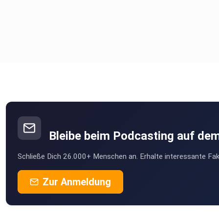
Dr. Heike Niemeiers Bücher:
⁠https://www.thalia.de/autor/heike+niemeier-3192675/
genannte Quellen:
Bleibe beim Podcasting auf de
Schließe Dich 26.000+ Menschen an. Erhalte interessante Fak
https://www.seca.com/de_at/produkte/body-composition-anal
Zur Anmeldung
https://de.inbody.com/studien/#