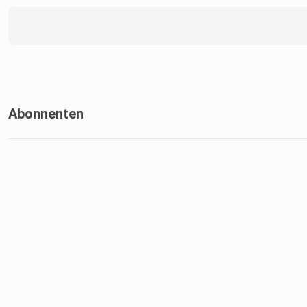
Instagram:
@essenz.hamburg
Abonnenten
https://www.instagram.com/essenz.hamburg?utm_source=
@essenz.wissenswerk
https://www.instagram.com/essenz.wissenswerk?utm_sou