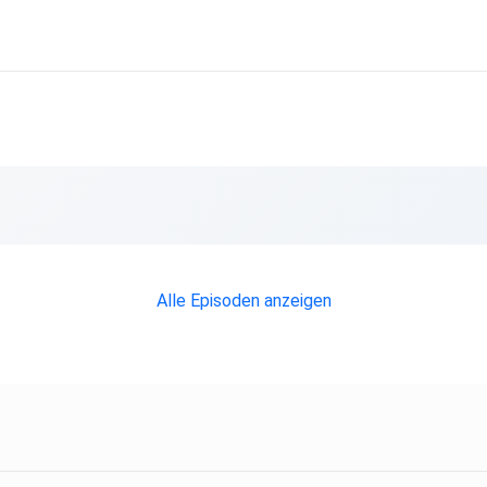
sse
 hin zu
Alle Episoden anzeigen