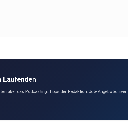
m Laufenden
ten über das Podcasting, Tipps der Redaktion, Job-Angebote, Even
ysis/klinische-studien.html