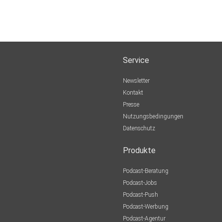
Service
Newsletter
Kontakt
Presse
Nutzungsbedingungen
Datenschutz
MjBxcWpu
Produkte
Podcast-Beratung
Podcast-Jobs
Podcast-Push
Podcast-Werbung
Podcast-Agentur