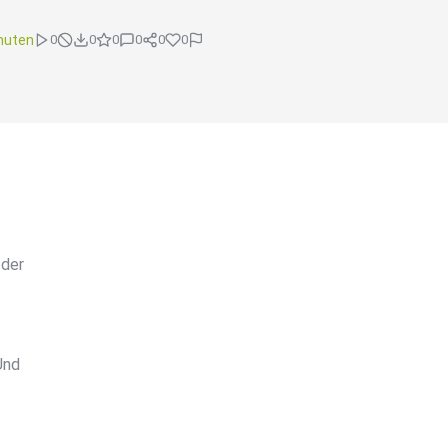
nuten
0
0
0
0
0
0
 der
Und