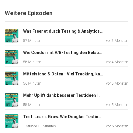
Das lernst du in dieser Folge
Weitere Episoden
* Warum GA4 Meta Ads systematisch unterschätzt
* Wieso Retargeting heute kaum noch funktioniert
Was Freenet durch Testing & Analytics über Sales lernte | mit Liam Kirchner
* Welche Rolle In-App Browser und Consent spielen
57 Minuten
vor 2 Monaten
* Warum Google und Meta nicht vergleichbar sind
* Wie du Meta Ads trotzdem richtig bewertest
Wie Condor mit A/B-Testing den Relaunch-Erfolg sichert
58 Minuten
vor 4 Monaten
⸻
Mittelstand & Daten - Viel Tracking, kaum Entscheidungen? | mit Thomas Gerstmann
Wichtigster Takeaway:
56 Minuten
vor 5 Monaten
Tracking ist nicht gleich Wahrheit.
Mehr Uplift dank besserer Testideen | mit Marco Wunderlich
58 Minuten
vor 5 Monaten
Viele Käufe werden von Meta beeinflusst, aber nicht
Test. Learn. Grow. Wie Douglas Testing skaliert | Mit Stane Zabot & Niklas Bräutigam
korrekt
gemessen. Wer nur auf klassische Attribution schaut, trifft
1 Stunde 11 Minuten
vor 6 Monaten
oft