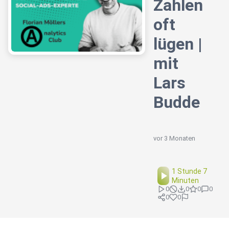
Zahlen
oft
lügen |
mit
Lars
Budde
vor 3 Monaten
1 Stunde 7
Minuten
0
0
0
0
0
0