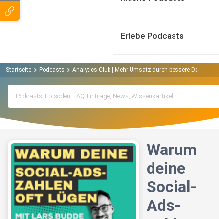
Erlebe Podcasts
Startseite
Podcasts
Analytics-Club | Mehr Umsatz durch bessere Daten Pod
Warum
deine
Social-
Ads-