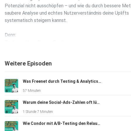
Potenzial nicht ausschöpfen – und wie du durch bessere Met
saubere Analyse und echtes Nutzerverständnis deine Uplifts
systematisch steigern kannst.
Denn:
Testing ist kein Design-Spiel.
Testing ist ein Lernsystem.
Weitere Episoden
⸻
Darum geht’s in dieser Episode
Was Freenet durch Testing & Analytics über Sales lernte | mit Liam Kirchner
• Warum viele A/B-Tests keine echten Effekte liefern
57 Minuten
• Wieso Testing ohne klares Problem oft Zeitverschwendung
ist
Warum deine Social-Ads-Zahlen oft lügen | mit Lars Budde
• Welche Rolle Statistik und Methodik wirklich spielen
1 Stunde 7 Minuten
• Warum „Wir sind noch nicht so weit“ kein valides Argument
ist
Wie Condor mit A/B-Testing den Relaunch-Erfolg sichert
• Wie du von Aktionismus zu strukturiertem Testing kommst