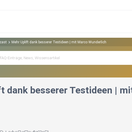
cast
Mehr Uplift dank besserer Testideen | mit Marco Wunderlich
ft dank besserer Testideen | m