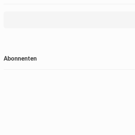
https://ecommerce-analytics.de/
Abonnenten