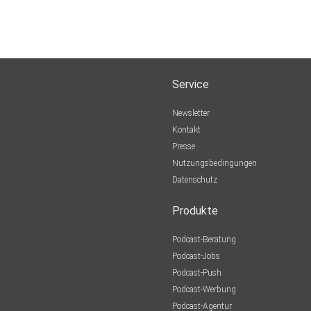
Service
Newsletter
Kontakt
Presse
Nutzungsbedingungen
Datenschutz
Produkte
Podcast-Beratung
Podcast-Jobs
Podcast-Push
Podcast-Werbung
Podcast-Agentur