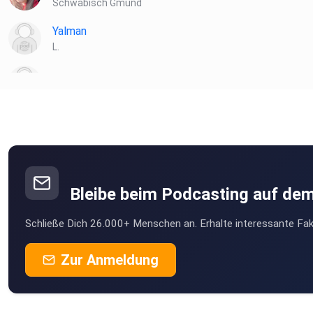
Schwäbisch Gmünd
Yalman
L.
mawoe
bye92sdg
Stuttgart
Bleibe beim Podcasting auf de
Schließe Dich 26.000+ Menschen an. Erhalte interessante Fak
Zur Anmeldung