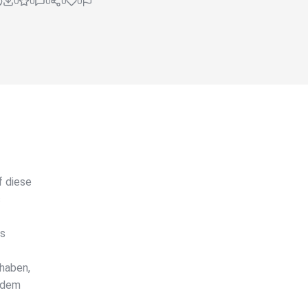
0
0
0
0
0
f diese
s
es
haben,
t dem