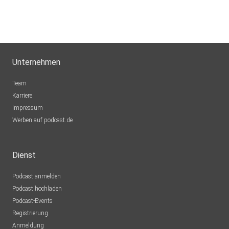
Unternehmen
Team
Karriere
Impressum
Werben auf podcast.de
Dienst
Podcast anmelden
Podcast hochladen
Podcast-Events
Registrierung
Anmeldung